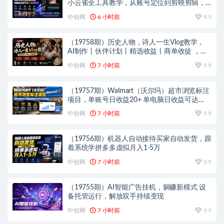
小云雀全工具教学，从账号定位到剪映剪辑，
零基础也能快速上手做爆款
中创网
6 小时前
9.9
（19758期）历史人物，诗人一生Vlog教学，
AI制作丨伙伴计划丨精选收益丨商单收徒 ，新
领域红利期，抓紧做
中创网
7 小时前
9.9
（19757期）Walmart（沃尔玛）超市浏览标注
项目，单账号日收益20+ 单电脑日收益可达
1000+带分佣机制
中创网
7 小时前
9.9
（19756期）机器人自动接待买家自动发货，跟
着系统学拼多多虚拟月入1-5万
中创网
7 小时前
9.9
（19755期）AI智能广告挂机，躺赚新模式 设
备托管运行，解放双手持续变现
中创网
7 小时前
9.9