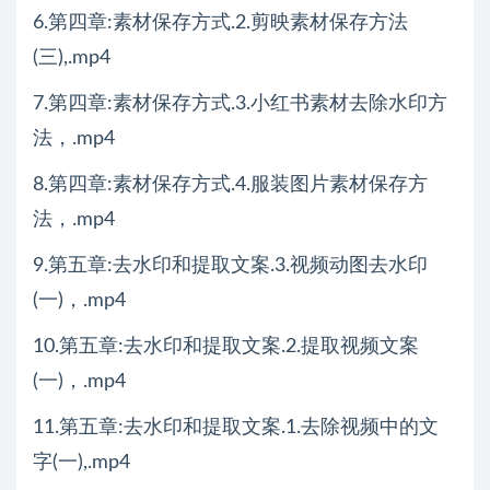
6.第四章:素材保存方式.2.剪映素材保存方法
(三),.mp4
7.第四章:素材保存方式.3.小红书素材去除水印方
法，.mp4
8.第四章:素材保存方式.4.服装图片素材保存方
法，.mp4
9.第五章:去水印和提取文案.3.视频动图去水印
(一)，.mp4
10.第五章:去水印和提取文案.2.提取视频文案
(一)，.mp4
11.第五章:去水印和提取文案.1.去除视频中的文
字(一),.mp4