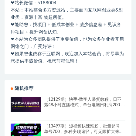
❤站长微信：5188004
本站：本站整合多方资源站，主要面向互联网创业类&副
业类，资源丰富 物超所值。
❤能助您：找项目 + 低成本创业 + 减少信息差 + 见识各
种项目 + 提升网创认知。
❤本站为众多团队提供了重要价值，也为众多创业者开启
网络之门，广受好评！
❤如果您也依存于互联网，欢迎加入本站会员，将尽早为
您提供丰盛价值。祝您前程似锦！
随机推荐
（12129期）快手-数字人带货教程，日不
落48小时直播模式，单台电脑日利润200-
500
（13497期）短视频快速涨粉，批量起号，
单号700，多种变现途径，可无限扩大来