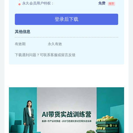
永久会员用户特权：
免费
推荐
登录后下载
其他信息
有效期
永久有效
下载遇到问题？可联系客服或留言反馈