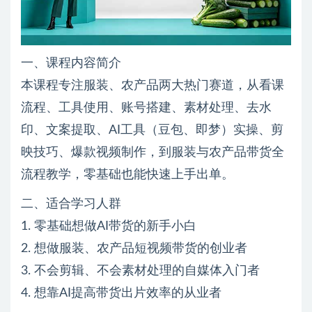
一、课程内容简介
本课程专注服装、农产品两大热门赛道，从看课
流程、工具使用、账号搭建、素材处理、去水
印、文案提取、AI工具（豆包、即梦）实操、剪
映技巧、爆款视频制作，到服装与农产品带货全
流程教学，零基础也能快速上手出单。
二、适合学习人群
1. 零基础想做AI带货的新手小白
2. 想做服装、农产品短视频带货的创业者
3. 不会剪辑、不会素材处理的自媒体入门者
4. 想靠AI提高带货出片效率的从业者