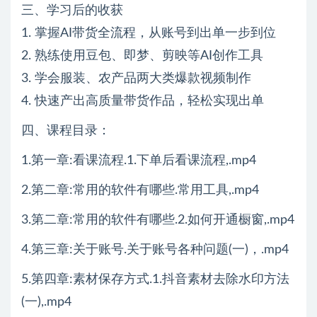
三、学习后的收获
1. 掌握AI带货全流程，从账号到出单一步到位
2. 熟练使用豆包、即梦、剪映等AI创作工具
3. 学会服装、农产品两大类爆款视频制作
4. 快速产出高质量带货作品，轻松实现出单
四、课程目录：
1.第一章:看课流程.1.下单后看课流程,.mp4
2.第二章:常用的软件有哪些.常用工具,.mp4
3.第二章:常用的软件有哪些.2.如何开通橱窗,.mp4
4.第三章:关于账号.关于账号各种问题(一)，.mp4
5.第四章:素材保存方式.1.抖音素材去除水印方法
(一),.mp4