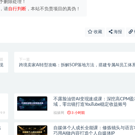
予删除处理！
，请
自行判断
，本站不负责项目的真伪！
收藏
海报
篇
下一篇
现
跨境卖家AI转型攻略：拆解SOP落地方法，搭建专属AI员工体
不露脸油管AI变现速成课：深挖高CPM盈
域，零出镜打造YouTube稳定收益账号
9.9
福缘网
3 小时前
站
自媒体个人成长全能课：修炼镜头与语言
巧用AI做内容打造个人自媒体IP