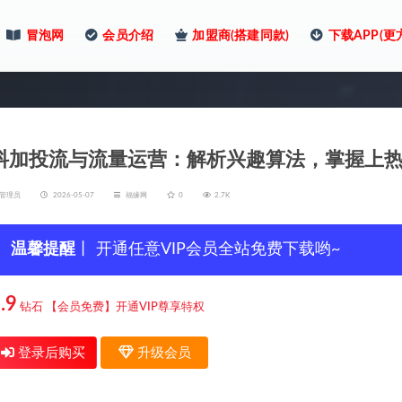
冒泡网
会员介绍
加盟商(搭建同款)
下载APP(更
抖加投流与流量运营：解析兴趣算法，掌握上
管理员
2026-05-07
福缘网
0
2.7K
温馨提醒
丨 开通任意VIP会员全站免费下载哟~
.9
钻石
【会员免费】开通VIP尊享特权
登录后购买
升级会员