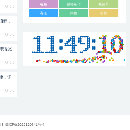
视频
视频制作
视频号
9.9
赛道
闲鱼
项目
全流程，
9.9
理清35
9.9
律，识
9.9
!
|
蜀ICP备2025120941号-4
|