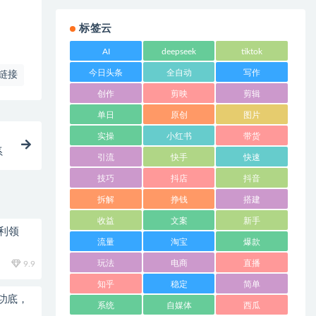
标签云
AI
deepseek
tiktok
今日头条
全自动
写作
链接
创作
剪映
剪辑
单日
原创
图片
实操
小红书
带货
系
引流
快手
快速
技巧
抖店
抖音
拆解
挣钱
搭建
收益
文案
新手
利领
流量
淘宝
爆款
玩法
电商
直播
9.9
知乎
稳定
简单
功底，
系统
自媒体
西瓜