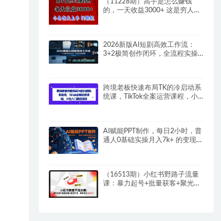
（11228期）高手是怎么赚钱
的，一天收益3000+ 这是穷人逆
风翻盘的一个项目，非常…
2026新版AI短剧高效工作流：
3+2极简创作闭环，全流程实操
讲解
跨境老板快速布局TK的冷启动系
统课，TikTok全案运营课程，小
白入门最佳选择
AI赋能PPT制作，每日2小时，普
通人0基础实操月入7k+ 的变现攻
略
（16513期）小红书野路子流量
课：暴力起号+批量获客+聚光打
法，单账号月入3万+