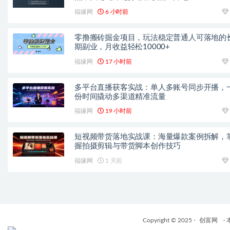
福缘网
6 小时前
零撸搬砖掘金项目，玩法稳定普通人可落地的
期副业，月收益轻松10000+
福缘网
17 小时前
多平台直播获客实战：单人多账号同步开播，
份时间撬动多渠道精准流量
福缘网
19 小时前
短视频带货落地实战课：海量爆款案例拆解，
握拍摄剪辑与带货脚本创作技巧
福缘网
1 天前
Copyright © 2025 ·
创富网
·