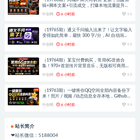
辑+脚本文案+引流成交，打爆本地流量提升门
店业绩实操教学
中创网
6 小时前
9.9
（19765期）通义千问输入法来了！让文字输入
变得如此简单，最快 300 字/分，AI 自动润
色，说话秒变工整文字
中创网
6 小时前
9.9
（19764期）某宝付费购买，常用6G音效合
集！970+首宣传片背景音乐，无版权可商用大
气素材，分类清晰，高质量内容
中创网
6 小时前
9.9
（19763期）一键将你QQ空间全部内容备份下
来！照片 / 视频 /动态信息全存本地，Github最
新开源项目 QzoneArchive
中创网
6 小时前
9.9
站长简介
❤站长微信：5188004