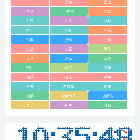
单日
原创
图片
实操
小红书
带货
引流
快手
快速
技巧
抖店
抖音
拆解
挣钱
搭建
收益
文案
新手
流量
淘宝
爆款
玩法
电商
直播
知乎
稳定
简单
系统
自媒体
西瓜
视频
视频制作
视频号
赛道
闲鱼
项目