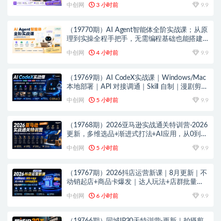
爆款内容创作与变现全流程
中创网
3 小时前
9.9
（19770期）AI Agent智能体全阶实战课；从原
理到实操全程手把手，无需编程基础也能搭建
自动运行的智能体
中创网
4 小时前
9.9
（19769期）AI CodeX实战课｜Windows/Mac
本地部署｜API 对接调通｜Skill 自制｜漫剧剪辑
｜网站 VR 项目｜AI项目落地全教程
中创网
5 小时前
9.9
（19768期）2026亚马逊实战通关特训营-2026
更新，多维选品+渐进式打法+AI应用，从0到1
打造盈利店铺
中创网
5 小时前
9.9
（19767期）2026抖店运营新课｜8月更新｜不
动销起店+商品卡爆发｜达人玩法+店群批量复
制｜轻松玩转抖音小店全域流量
中创网
6 小时前
9.9
（19766期）同城IP30天特训营-更新｜拍摄剪