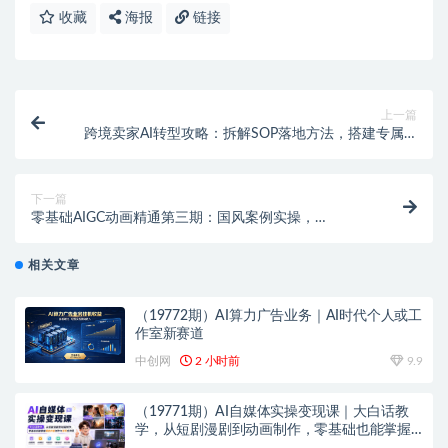
收藏
海报
链接
上一篇
跨境卖家AI转型攻略：拆解SOP落地方法，搭建专属AI
员工体系
下一篇
零基础AIGC动画精通第三期：国风案例实操，
Seedance2.0解锁新玩法
相关文章
（19772期）AI算力广告业务｜AI时代个人或工
作室新赛道
中创网
2 小时前
9.9
（19771期）AI自媒体实操变现课｜大白话教
学，从短剧漫剧到动画制作，零基础也能掌握