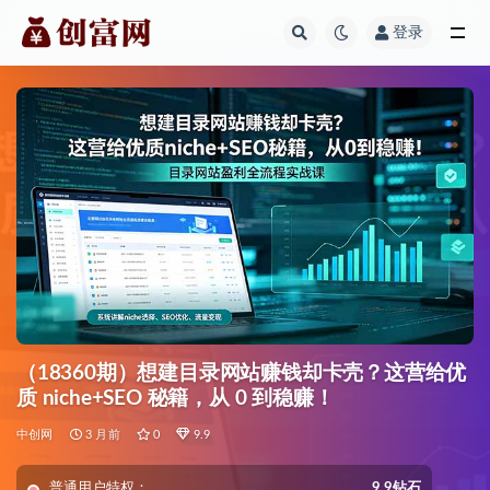
登录
全部
（18360期）想建目录网站赚钱却卡壳？这营给优
质 niche+SEO 秘籍，从 0 到稳赚！
中创网
3 月前
0
9.9
普通用户特权：
9.9钻石