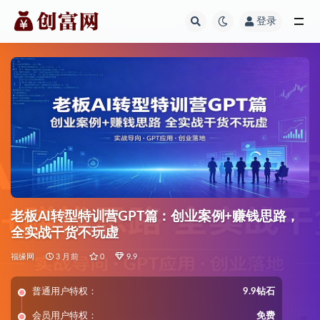
登录
全部
老板AI转型特训营GPT篇：创业案例+赚钱思路，
全实战干货不玩虚
福缘网
3 月前
0
9.9
普通用户特权：
9.9钻石
会员用户特权：
免费