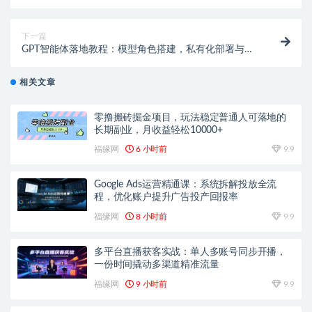
动画批量出片教学
下一篇
GPT智能体落地教程：模型角色搭建，私有化部署与多
平台内容产出
相关文章
零撸搬砖掘金项目，玩法稳定普通人可落地的
长期副业，月收益轻松10000+
福缘网
6 小时前
9.9
Google Ads运营精通课：系统拆解投放全流
程，优化账户提升广告投产回报率
福缘网
8 小时前
9.9
多平台直播获客实战：单人多账号同步开播，
一份时间撬动多渠道精准流量
福缘网
9 小时前
9.9