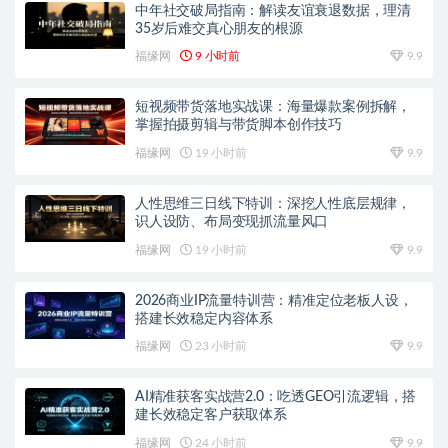
中年社交破局指南：解读友谊衰退数据，理清
35岁后难交真心朋友的根源
福缘网
9 小时前
9.9
短视频带货落地实战课：海量爆款案例拆解，
掌握拍摄剪辑与带货脚本创作技巧
福缘网
19 小时前
9.9
人性思维三日线下特训：深挖人性底层规律，
识人设防、布局变现抓流量风口
福缘网
19 小时前
9.9
2026商业IP流量特训营：精准定位老板人设，
搭建长效稳定内容体系
福缘网
23 小时前
9.9
AI精准获客实战营2.0：吃透GEO引流逻辑，搭
建长效稳定客户获取体系
福缘网
24 小时前
9.9