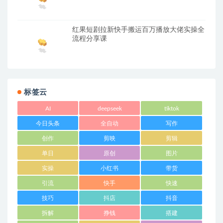
红果短剧拉新快手搬运百万播放大佬实操全
流程分享课
标签云
AI
deepseek
tiktok
今日头条
全自动
写作
创作
剪映
剪辑
单日
原创
图片
实操
小红书
带货
引流
快手
快速
技巧
抖店
抖音
拆解
挣钱
搭建