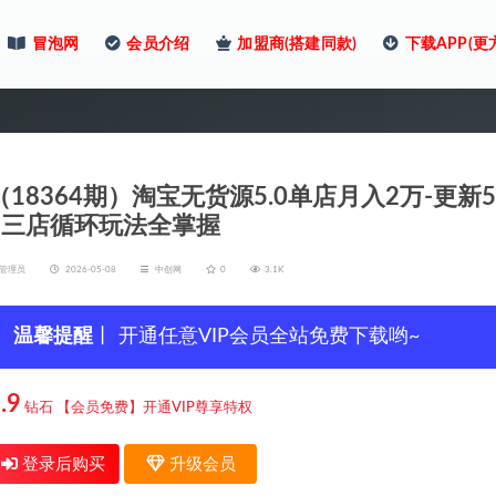
冒泡网
会员介绍
加盟商(搭建同款)
下载APP(更
（18364期）淘宝无货源5.0单店月入2万-
+三店循环玩法全掌握
管理员
2026-05-08
中创网
0
3.1K
温馨提醒
丨 开通任意VIP会员全站免费下载哟~
.9
钻石
【会员免费】开通VIP尊享特权
登录后购买
升级会员