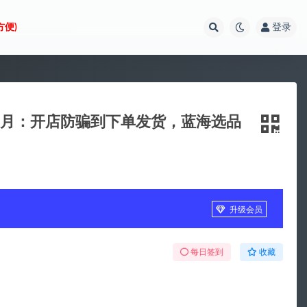
方便)
登录
更新5月：开店防骗到下单发货，蓝海选品
升级会员
每日签到
收藏