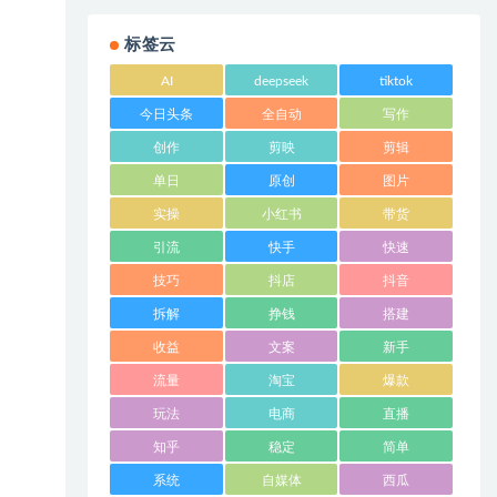
标签云
AI
deepseek
tiktok
今日头条
全自动
写作
创作
剪映
剪辑
单日
原创
图片
实操
小红书
带货
引流
快手
快速
技巧
抖店
抖音
拆解
挣钱
搭建
收益
文案
新手
流量
淘宝
爆款
玩法
电商
直播
知乎
稳定
简单
系统
自媒体
西瓜