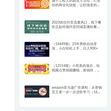
属于工程人的副业方法论，打造
你的商业化技能，让职场变的更
从容
2023抓住抖音流量风口，线下餐
饮店如何做抖音同城直播给餐饮
店引流
（14449期）25年男粉自动变
现，小白轻松上手，日入900+
（12514期）小而美的项目，给
视频点赞就能赚钱，捡钱快，每
日500+
amazon亚马逊广告课程：从青铜
至王者一步一步进阶学习（16
节）