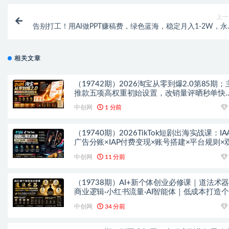
上一
告别打工！用AI做PPT赚稿费，绿色蓝海，稳定月入1-2W，永
失业副业
相关文章
（19742期）2026淘宝从零到爆2.0第85期；
推款五项高权重初始设置，改销量评晒秒单快
破零积累基础权重
中创网
1 分前
（19740期）2026TikTok短剧出海实战课：IA
广告分账×IAP付费变现×账号搭建×平台规则×
轨爆发×回款全流程
中创网
11 分前
（19738期）AI+新个体创业必修课｜道法术
商业逻辑·小红书流量·AI智能体｜低成本打造
变现小生意全套教学
中创网
34 分前