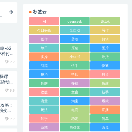
标签云
批
AI
deepseek
tiktok
今日头条
全自动
写作
创作
剪映
剪辑
略-62
单日
原创
图片
7种付费
实操
小红书
带货
9.9
引流
快手
快速
技巧
抖店
抖音
实操课｜
模撬动笔
拆解
挣钱
搭建
9.9
收益
文案
新手
流量
淘宝
爆款
全攻略；
玩法
电商
直播
粉变现
知乎
稳定
简单
9.9
系统
自媒体
西瓜