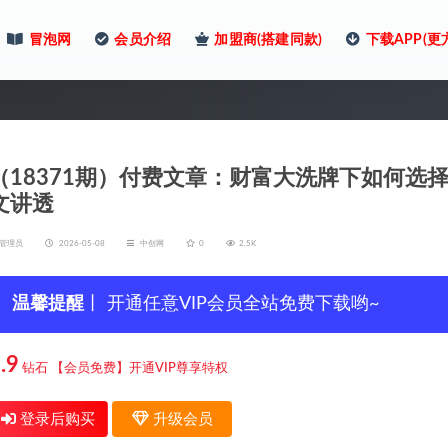
冒泡网
会员介绍
加盟商(搭建同款)
下载APP(更
（18371期）付费文章：财富大洗牌下如何选择与
文讲透
管理员
2026-05-08
中创网
0
2.5K
温馨提醒
丨 开通任意VIP会员全站免费下载哟~
.9
钻石
【会员免费】开通VIP尊享特权
登录后购买
升级会员