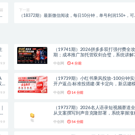
篇
下一篇
不
（18372期）最新微信阅读，每日10分钟，单号利润150+，可
！
量放大操作，简单0成本
主
（19741期）2026拼多多双打强付费全攻
速
期；成本推广加托管双剑合璧，系统讲解
玩法优劣势与选择策略
9.9
中创网
4 分前
A
（19739期）小红书乘风投放-100分钟
双
开户返点·标准投搭建·莱卡定向，新店建
记自然流量全套教学
9.9
中创网
14 分前
器｜
（19737期）2026名人语录短视频赛道
个人
从文案撰写到声音克隆部署，系统掌握涨
双赢制作技术
9.9
中创网
54 分前