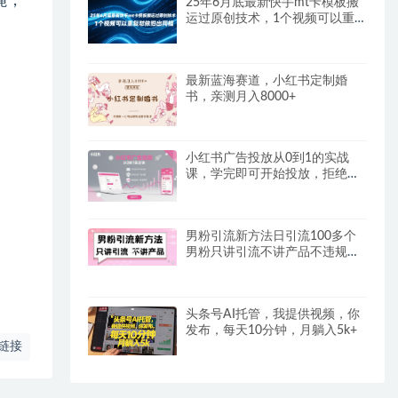
蝇，
25年6月底最新快手mt卡模板搬
运过原创技术，1个视频可以重
复怼依旧出同框
最新蓝海赛道，小红书定制婚
书，亲测月入8000+
小红书广告投放从0到1的实战
课，学完即可开始投放，拒绝无
效广告消耗
男粉引流新方法日引流100多个
男粉只讲引流不讲产品不违规不
封号
头条号AI托管，我提供视频，你
发布，每天10分钟，月躺入5k+
链接