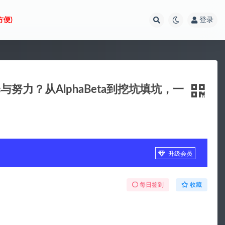
方便)
登录
努力？从AlphaBeta到挖坑填坑，一
升级会员
每日签到
收藏