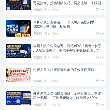
写剧指令、投稿过稿技巧、网文改编、主线剧
情把控、审稿避坑全套实操教学
冒泡网
8 小时前
9.9
单身小众交友赛道，一个人每天轻松到手
1000+，落地快、见效稳
冒泡网
8 小时前
9.9
全网主流广告投放课，腾讯ADQ / 抖音 / 快手
/ B 站实操教学，手把手教投手赚钱变现，全套
变现拆解稳定出单
冒泡网
8 小时前
9.9
付费文章：相亲筛选对象的高效实用策略
冒泡网
9 小时前
9.9
外卖浏览全自动掘金项目，全平台覆盖，单窗
口一天30+，可批量矩阵做，轻松日入500+
冒泡网
10 小时前
9.9