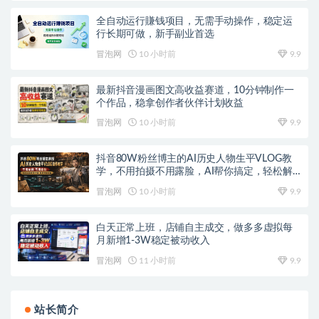
全自动运行賺钱项目，无需手动操作，稳定运
行长期可做，新手副业首选
冒泡网
10 小时前
9.9
最新抖音漫画图文高收益赛道，10分钟制作一
个作品，稳拿创作者伙伴计划收益
冒泡网
10 小时前
9.9
抖音80W粉丝博主的AI历史人物生平VLOG教
学，不用拍摄不用露脸，AI帮你搞定，轻松解
锁伙伴计划+精选收益
冒泡网
10 小时前
9.9
白天正常上班，店铺自主成交，做多多虚拟每
月新增1-3W稳定被动收入
冒泡网
11 小时前
9.9
站长简介