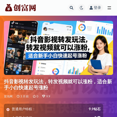
登录
全部
抖音影视转发玩法，转发视频就可以涨粉，适合新
手小白快速起号涨粉
冒泡网
3 月前
0
9.9
普通用户特权：
9.9钻石