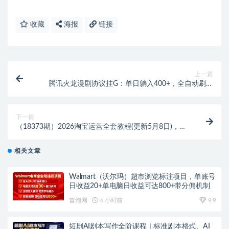
收藏
海报
链接
上一篇
腾讯火龙漫剧协议挂G：单日躺入400+，全自动刷视
频，矩阵放大月入1W【附教程】
下一篇
（18373期）2026淘宝运营全套教程(更新5月8日)，直
通车万相无界达摩盘实战，从基础到进阶提升流量转化
相关文章
Walmart（沃尔玛）超市浏览标注项目，单账号
日收益20+单电脑日收益可达800+带分佣机制
冒泡网
4 小时前
9.9
短剧AI剧本写作全阶课程｜标准剧本格式、AI