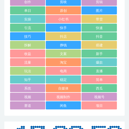
创作
剪映
剪辑
单日
原创
图片
实操
小红书
带货
引流
快手
快速
技巧
抖店
抖音
拆解
挣钱
搭建
收益
文案
新手
流量
淘宝
爆款
玩法
电商
直播
知乎
稳定
简单
系统
自媒体
西瓜
视频
视频制作
视频号
赛道
闲鱼
项目