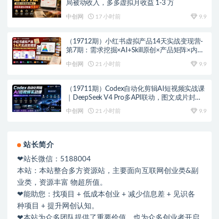
局被动收入，多多虚拟月收益 1-3 万
中创网
17 小时前
9.9
（19712期）小红书虚拟产品14天实战变现营-
第7期：需求挖掘×AI+Skill原创×产品矩阵×内容
笔记×一人公司进阶×全链路
中创网
21 小时前
9.9
（19711期）Codex自动化剪辑AI短视频实战课
｜DeepSeek V4 Pro多API联动，图文成片封装
Skill全流程
中创网
21 小时前
9.9
站长简介
❤站长微信：5188004
本站：本站整合多方资源站，主要面向互联网创业类&副
业类，资源丰富 物超所值。
❤能助您：找项目 + 低成本创业 + 减少信息差 + 见识各
种项目 + 提升网创认知。
❤本站为众多团队提供了重要价值，也为众多创业者开启