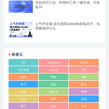
AI自动写小说，利用AI工具一键生成，日收
益1k
人气外贸课-成为领英Linkedin获客高手，你
需要做对什么
标签云
AI
deepseek
tiktok
今日头条
全自动
写作
创作
剪映
剪辑
单日
原创
图片
实操
小红书
带货
引流
快手
快速
技巧
抖店
抖音