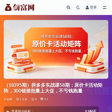
登录
全部
（18395期）拼多多实战课58期：原价卡活动矩
阵，300链接批量上大促，不亏钱跑量
中创网
3 月前
0
9.9
普通用户特权：
9.9钻石