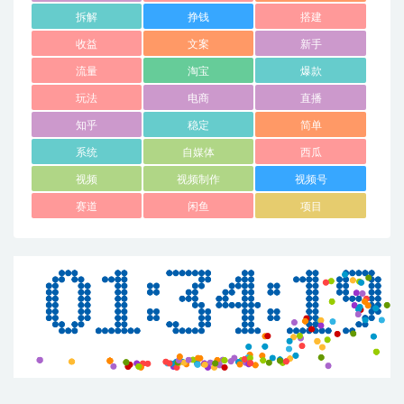
拆解
挣钱
搭建
收益
文案
新手
流量
淘宝
爆款
玩法
电商
直播
知乎
稳定
简单
系统
自媒体
西瓜
视频
视频制作
视频号
赛道
闲鱼
项目