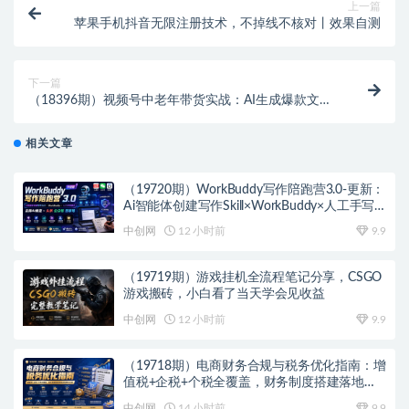
上一篇
苹果手机抖音无限注册技术，不掉线不核对丨效果自测
下一篇
（18396期）视频号中老年带货实战：AI生成爆款文案
+克隆配音，图文视频批量起号
相关文章
（19720期）WorkBuddy写作陪跑营3.0-更新：
Ai智能体创建写作Skill×WorkBuddy×人工手写
模式×去除AI痕迹×头条公众号百家号
中创网
12 小时前
9.9
（19719期）游戏挂机全流程笔记分享，CSGO
游戏搬砖，小白看了当天学会见收益
中创网
12 小时前
9.9
（19718期）电商财务合规与税务优化指南：增
值税+企税+个税全覆盖，财务制度搭建落地纳
税筹划方案
中创网
14 小时前
9.9