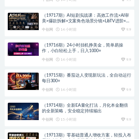
（19717期）AI短剧实战课：高效工作流×AI审
美×爆款拆解×文案角色场景分镜×LibTV进阶×站
位控制×从脚本到成片交付全流程
中创网
14 小时前
9.9
（19716期）24小时挂机挣美金，简单易操
作，小白轻松上手，日入1000+
中创网
14 小时前
9.9
（19715期）番茄达人变现新玩法，全自动运行
每日300+
中创网
14 小时前
9.9
（19714期）全新EA量化打法，月化本金翻倍
的全新策略，安全稳定持续输出
中创网
15 小时前
9.9
（19713期）零基础普通人增收方案，轻投入布