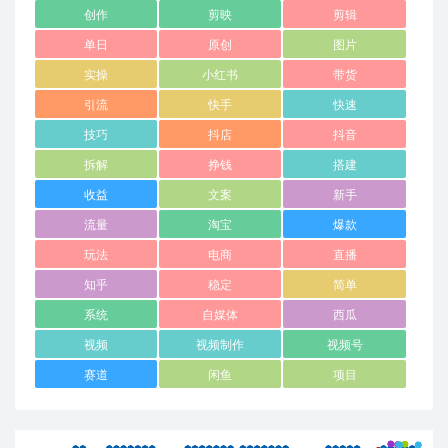
创作
剪映
剪辑
单日
原创
图片
实操
小红书
带货
引流
快手
快速
技巧
抖店
抖音
拆解
挣钱
搭建
收益
文案
新手
流量
淘宝
爆款
玩法
电商
直播
知乎
稳定
简单
系统
自媒体
西瓜
视频
视频制作
视频号
赛道
闲鱼
项目