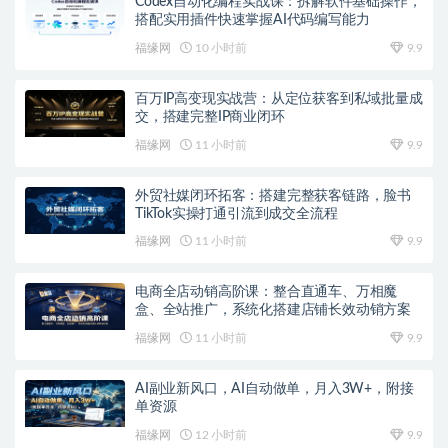
Codex自动化编程实战课：拆解软件基础操作，
搭配实用插件快速掌握AI代码编写能力
福缘网
10 小时前
9.9
百万IP高变现实战营：从定位获客到私域批量成
交，搭建完整IP商业闭环
福缘网
11 小时前
9.9
外贸社媒闭环拓客：搭建完整获客链路，脸书
TikTok实操打通引流到成交全流程
福缘网
11 小时前
9.9
电商全店动销高阶课：整合直通车、万相魔
盒、全站推广，系统化搭建店铺长效动销方案
福缘网
11 小时前
9.9
AI副业新风口，AI自动做单，月入3W+，附接
单资源
福缘网
12 小时前
9.9