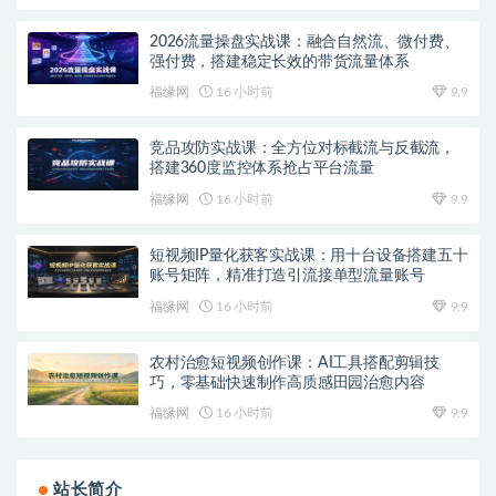
2026流量操盘实战课：融合自然流、微付费、
强付费，搭建稳定长效的带货流量体系
福缘网
16 小时前
9.9
竞品攻防实战课：全方位对标截流与反截流，
搭建360度监控体系抢占平台流量
福缘网
16 小时前
9.9
短视频IP量化获客实战课：用十台设备搭建五十
账号矩阵，精准打造引流接单型流量账号
福缘网
16 小时前
9.9
农村治愈短视频创作课：AI工具搭配剪辑技
巧，零基础快速制作高质感田园治愈内容
福缘网
16 小时前
9.9
站长简介