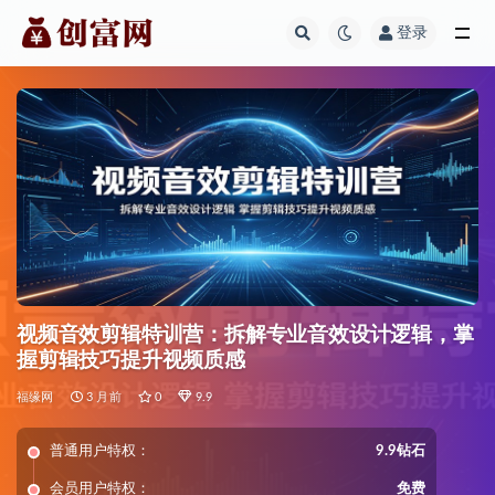
登录
全部
视频音效剪辑特训营：拆解专业音效设计逻辑，掌
握剪辑技巧提升视频质感
福缘网
3 月前
0
9.9
普通用户特权：
9.9钻石
会员用户特权：
免费