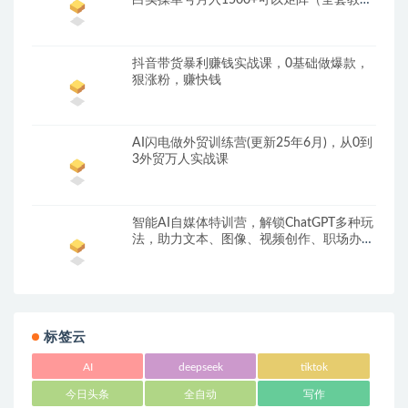
程）
抖音带货暴利赚钱实战课，0基础做爆款，
狠涨粉，赚快钱
AI闪电做外贸训练营(更新25年6月)，从0到
3外贸万人实战课
智能AI自媒体特训营，解锁ChatGPT多种玩
法，助力文本、图像、视频创作、职场办公
等
标签云
AI
deepseek
tiktok
今日头条
全自动
写作