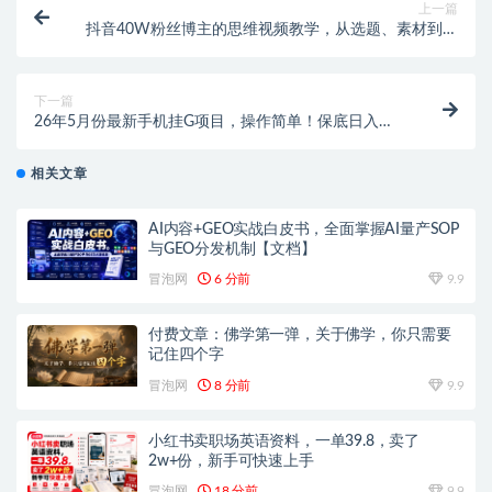
上一篇
抖音40W粉丝博主的思维视频教学，从选题、素材到剪
辑，轻松解锁创作者伙伴+精选收益
下一篇
26年5月份最新手机挂G项目，操作简单！保底日入
500+，长期稳定，隔天就能出收益
相关文章
AI内容+GEO实战白皮书，全面掌握AI量产SOP
与GEO分发机制【文档】
冒泡网
6 分前
9.9
付费文章：佛学第一弹，关于佛学，你只需要
记住四个字
冒泡网
8 分前
9.9
小红书卖职场英语资料，一单39.8，卖了
2w+份，新手可快速上手
冒泡网
18 分前
9.9