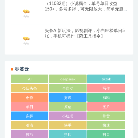
（11082期）小说掘金，单号单日收益
150+，多号多得，可无限放大，简单无脑
操作。
头条AI新玩法，影视剧评，小白轻松单日5
张，手机可操作【附工具指令】
标签云
AI
deepseek
tiktok
今日头条
全自动
写作
创作
剪映
剪辑
单日
原创
图片
实操
小红书
带货
引流
快手
快速
技巧
抖店
抖音