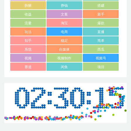
拆解
挣钱
搭建
收益
文案
新手
流量
淘宝
爆款
玩法
电商
直播
知乎
稳定
简单
系统
自媒体
西瓜
视频
视频制作
视频号
赛道
闲鱼
项目