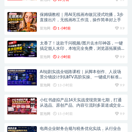
保姆级教程｜用AI无线画布做沉浸式吃播，3步
直接出片，无线画布工作流，操作简单好上手
冒泡网
1 小时前
9.9
太香了！这款千问视频/图片去水印神器，一键
搞定烦人水印，本地完全免费，浏览器拓展插
件
冒泡网
2 小时前
9.9
AI短剧实战全链路课程｜从脚本创作、人设场
景分镜设计到LibTV高阶实操、一键成片标准化
交付教程
冒泡网
13 小时前
9.9
小红书虚拟产品14天实战变现营第七期，打通
从选品、原创产品、内容引流到多渠道成交全
链路
冒泡网
15 小时前
9.9
电商企业财务合规与税务优化实战，从行业合