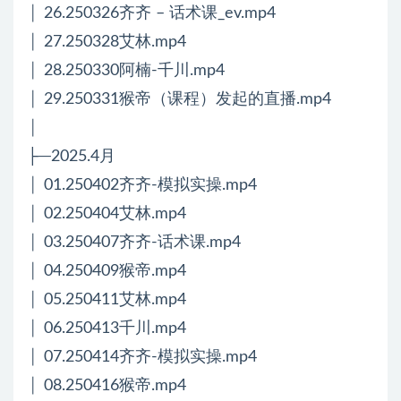
│ 26.250326齐齐 – 话术课_ev.mp4
│ 27.250328艾林.mp4
│ 28.250330阿楠-千川.mp4
│ 29.250331猴帝（课程）发起的直播.mp4
│
├─2025.4月
│ 01.250402齐齐-模拟实操.mp4
│ 02.250404艾林.mp4
│ 03.250407齐齐-话术课.mp4
│ 04.250409猴帝.mp4
│ 05.250411艾林.mp4
│ 06.250413千川.mp4
│ 07.250414齐齐-模拟实操.mp4
│ 08.250416猴帝.mp4