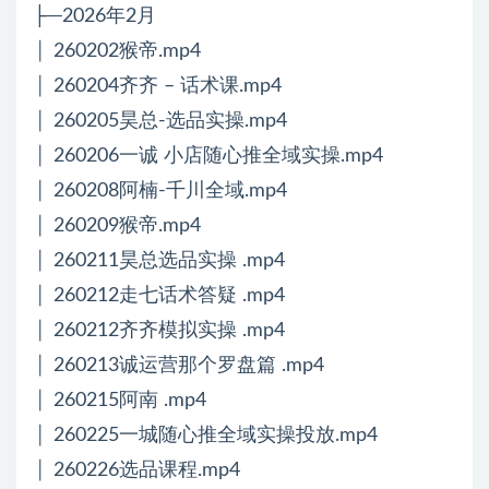
├─2026年2月
│ 260202猴帝.mp4
│ 260204齐齐 – 话术课.mp4
│ 260205昊总-选品实操.mp4
│ 260206一诚 小店随心推全域实操.mp4
│ 260208阿楠-千川全域.mp4
│ 260209猴帝.mp4
│ 260211昊总选品实操 .mp4
│ 260212走七话术答疑 .mp4
│ 260212齐齐模拟实操 .mp4
│ 260213诚运营那个罗盘篇 .mp4
│ 260215阿南 .mp4
│ 260225一城随心推全域实操投放.mp4
│ 260226选品课程.mp4