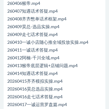
260406猴帝.mp4
260407知遇话术答疑.mp4
260408齐齐憋单话术框架.mp4
260409昊总-选品实操.mp4
260409走七话术答疑.mp4
260410一诚小店随心推全域投放实操.mp4
260411一诚话术答疑.mp4
260412阿楠-千川全域.mp4
260413猴帝底层逻辑+店铺问题.mp4
260414知遇话术答疑.mp4
20260415齐齐模拟实操.mp4
20260416昊总选品实操.mp4
20260416走七话术答疑.mp4
20260417一诚运营罗盘篇.mp4