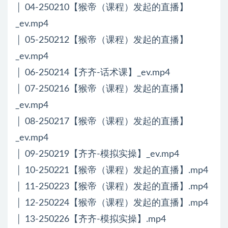
│ 04-250210【猴帝（课程）发起的直播】
_ev.mp4
│ 05-250212【猴帝（课程）发起的直播】
_ev.mp4
│ 06-250214【齐齐-话术课】_ev.mp4
│ 07-250216【猴帝（课程）发起的直播】
_ev.mp4
│ 08-250217【猴帝（课程）发起的直播】
_ev.mp4
│ 09-250219【齐齐-模拟实操】_ev.mp4
│ 10-250221【猴帝（课程）发起的直播】.mp4
│ 11-250223【猴帝（课程）发起的直播】.mp4
│ 12-250224【猴帝（课程）发起的直播】.mp4
│ 13-250226【齐齐-模拟实操】.mp4