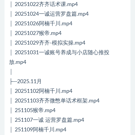
│ 20251022齐齐话术课.mp4
│ 20251024一诚运营罗盘篇.mp4
│ 20251026阿楠千川.mp4
│ 20251027猴帝.mp4
│ 20251029齐齐-模拟实操.mp4
│ 20251031一诚账号养成与小店随心推投
放.mp4
│
├─2025.11月
│ 20251102阿楠千川.mp4
│ 20251103齐齐微憋单话术框架.mp4
│ 251105猴帝.mp4
│ 251107一诚 运营罗盘篇.mp4
│ 251109阿楠千川.mp4