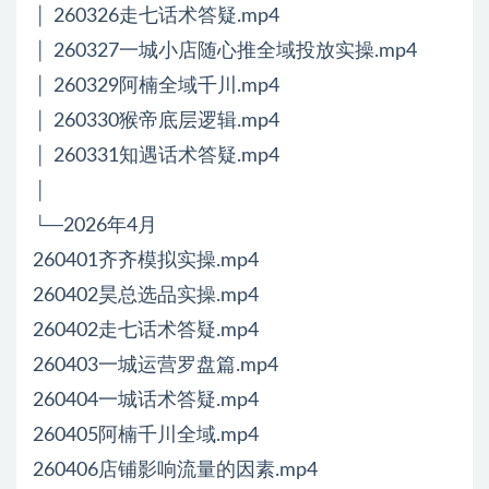
│ 260326走七话术答疑.mp4
│ 260327一城小店随心推全域投放实操.mp4
│ 260329阿楠全域千川.mp4
│ 260330猴帝底层逻辑.mp4
│ 260331知遇话术答疑.mp4
│
└─2026年4月
260401齐齐模拟实操.mp4
260402昊总选品实操.mp4
260402走七话术答疑.mp4
260403一城运营罗盘篇.mp4
260404一城话术答疑.mp4
260405阿楠千川全域.mp4
260406店铺影响流量的因素.mp4