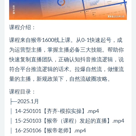
课程介绍：
课程来自猴帝1600线上课。从0-1快速起号，成
为运营型主播，掌握主播必备三大技能。帮助你
快速复制直播团队，正确认知抖音推流逻辑，说
符合平台推流逻辑的话术。拉爆自然流，做懂流
量的主播，新规政策下，自然流破圈攻略。
课程目录：
├─2025.1月
│ 14-250101【齐齐-模拟实操】.mp4
│ 15-250103【猴帝（课程）发起的直播】.mp4
│ 16-250106【猴帝老师】.mp4