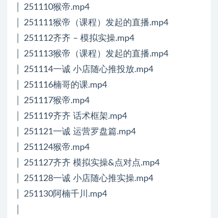
│ 251110猴帝.mp4
│ 251111猴帝（课程）发起的直播.mp4
│ 251112齐齐 – 模拟实操.mp4
│ 251113猴帝（课程）发起的直播.mp4
│ 251114一诚 小店随心推投放.mp4
│ 251116楠哥的课.mp4
│ 251117猴帝.mp4
│ 251119齐齐 话术框架.mp4
│ 251121一诚 运营罗盘篇.mp4
│ 251124猴帝.mp4
│ 251127齐齐 模拟实操&点对点.mp4
│ 251128一诚 小店随心推实操.mp4
│ 251130阿楠千川.mp4
│