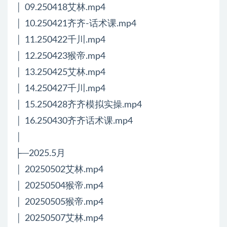
│ 09.250418艾林.mp4
│ 10.250421齐齐-话术课.mp4
│ 11.250422千川.mp4
│ 12.250423猴帝.mp4
│ 13.250425艾林.mp4
│ 14.250427千川.mp4
│ 15.250428齐齐模拟实操.mp4
│ 16.250430齐齐话术课.mp4
│
├─2025.5月
│ 20250502艾林.mp4
│ 20250504猴帝.mp4
│ 20250505猴帝.mp4
│ 20250507艾林.mp4