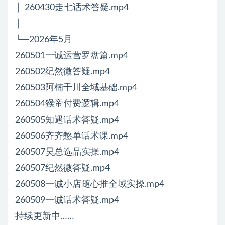
│ 260430走七话术答疑.mp4
│
└─2026年5月
260501一诚运营罗盘篇.mp4
260502纪然微答疑.mp4
260503阿楠千川全域基础.mp4
260504猴帝付费逻辑.mp4
260505知遇话术答疑.mp4
260506齐齐憋单话术课.mp4
260507昊总选品实操.mp4
260507纪然微答疑.mp4
260508一诚小店随心推全域实操.mp4
260509一诚话术答疑.mp4
持续更新中……