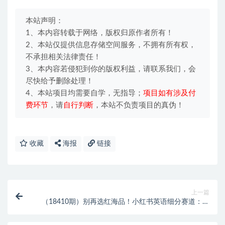
本站声明：
1、本内容转载于网络，版权归原作者所有！
2、本站仅提供信息存储空间服务，不拥有所有权，
不承担相关法律责任！
3、本内容若侵犯到你的版权利益，请联系我们，会
尽快给予删除处理！
4、本站项目均需要自学，无指导；
项目如有涉及付
费环节
，请
自行判断
，本站不负责项目的真伪！
收藏
海报
链接
上一篇
（18410期）别再选红海品！小红书英语细分赛道：启
蒙、词汇、口语，需求取之不尽，月入5位数（飞书+资
料）