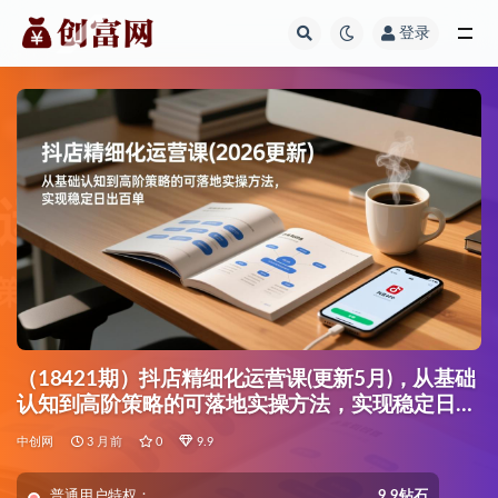
登录
全部
（18421期）抖店精细化运营课(更新5月)，从基础
认知到高阶策略的可落地实操方法，实现稳定日出
百单
中创网
3 月前
0
9.9
普通用户特权：
9.9钻石