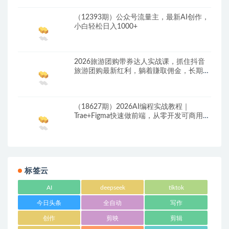
（12393期）公众号流量主，最新AI创作，
小白轻松日入1000+
2026旅游团购带券达人实战课，抓住抖音
旅游团购最新红利，躺着賺取佣金，长期稳
定变现
（18627期）2026AI编程实战教程｜
Trae+Figma快速做前端，从零开发可商用咖
啡点餐小程序项目
标签云
AI
deepseek
tiktok
今日头条
全自动
写作
创作
剪映
剪辑