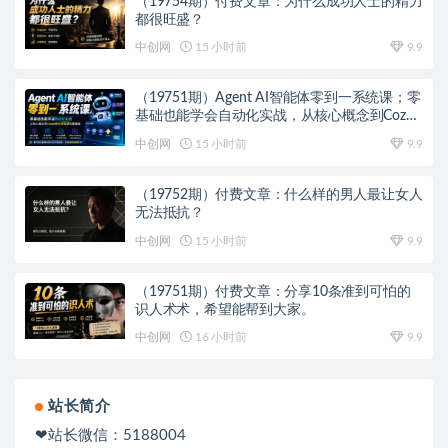
（19754期）付费文章：为什么成功人士的精力
都很旺盛？
中创网
15 小时前
9.9
（19751期）Agent AI智能体零到一系统课；零
基础也能学会自动化实战，从核心概念到Coze
工作流搭建完整覆盖
中创网
15 小时前
9.9
（19752期）付费文章：什么样的男人最让女人
无法抵抗？
中创网
15 小时前
9.9
（19751期）付费文章：分享10条准到可怕的
识人术术，希望能帮到大家。
中创网
16 小时前
9.9
站长简介
❤站长微信：5188004