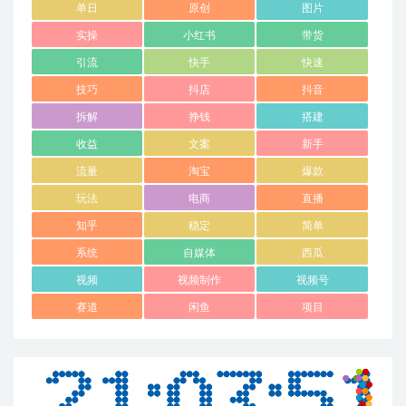
单日
原创
图片
实操
小红书
带货
引流
快手
快速
技巧
抖店
抖音
拆解
挣钱
搭建
收益
文案
新手
流量
淘宝
爆款
玩法
电商
直播
知乎
稳定
简单
系统
自媒体
西瓜
视频
视频制作
视频号
赛道
闲鱼
项目