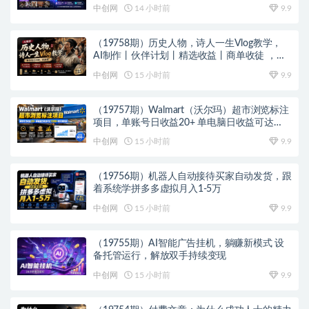
零基础也能快速上手做爆款
中创网
14 小时前
9.9
（19758期）历史人物，诗人一生Vlog教学，
AI制作丨伙伴计划丨精选收益丨商单收徒 ，新
领域红利期，抓紧做
中创网
15 小时前
9.9
（19757期）Walmart（沃尔玛）超市浏览标注
项目，单账号日收益20+ 单电脑日收益可达
1000+带分佣机制
中创网
15 小时前
9.9
（19756期）机器人自动接待买家自动发货，跟
着系统学拼多多虚拟月入1-5万
中创网
15 小时前
9.9
（19755期）AI智能广告挂机，躺赚新模式 设
备托管运行，解放双手持续变现
中创网
15 小时前
9.9