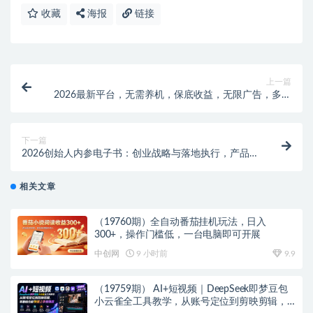
收藏
海报
链接
上一篇
2026最新平台，无需养机，保底收益，无限广告，多机
批量操作，一天轻松200+
下一篇
2026创始人内参电子书：创业战略与落地执行，产品流
量团队规模化拆解
相关文章
（19760期）全自动番茄挂机玩法，日入
300+，操作门槛低，一台电脑即可开展
中创网
9 小时前
9.9
（19759期） AI+短视频｜DeepSeek即梦豆包
小云雀全工具教学，从账号定位到剪映剪辑，