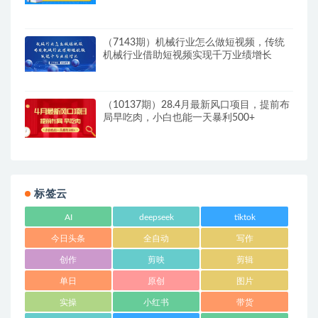
（7143期）机械行业怎么做短视频，传统
机械行业借助短视频实现千万业绩增长
（10137期）28.4月最新风口项目，提前布
局早吃肉，小白也能一天暴利500+
标签云
AI
deepseek
tiktok
今日头条
全自动
写作
创作
剪映
剪辑
单日
原创
图片
实操
小红书
带货