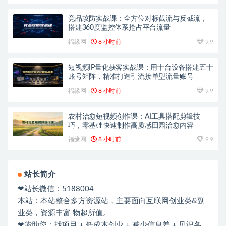
竞品攻防实战课：全方位对标截流与反截流，
搭建360度监控体系抢占平台流量
福缘网
8 小时前
9.9
短视频IP量化获客实战课：用十台设备搭建五十
账号矩阵，精准打造引流接单型流量账号
福缘网
8 小时前
9.9
农村治愈短视频创作课：AI工具搭配剪辑技
巧，零基础快速制作高质感田园治愈内容
福缘网
8 小时前
9.9
站长简介
❤站长微信：5188004
本站：本站整合多方资源站，主要面向互联网创业类&副
业类，资源丰富 物超所值。
❤能助您：找项目 + 低成本创业 + 减少信息差 + 见识各