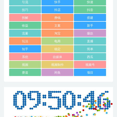
引流
快手
快速
技巧
抖店
抖音
拆解
挣钱
搭建
收益
文案
新手
流量
淘宝
爆款
玩法
电商
直播
知乎
稳定
简单
系统
自媒体
西瓜
视频
视频制作
视频号
赛道
闲鱼
项目