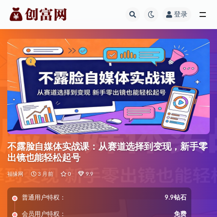
登录
全部
不露脸自媒体实战课：从赛道选择到变现，新手零
出镜也能轻松起号
福缘网
3 月前
0
9.9
普通用户特权：
9.9钻石
会员用户特权：
免费