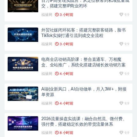
百万IP高变现实战营：从定位获客到私域批量成
交，搭建完整IP商业闭环
福缘网
3 小时前
9.9
外贸社媒闭环拓客：搭建完整获客链路，脸书
TikTok实操打通引流到成交全流程
福缘网
3 小时前
9.9
电商全店动销高阶课：整合直通车、万相魔
盒、全站推广，系统化搭建店铺长效动销方案
福缘网
4 小时前
9.9
AI副业新风口，AI自动做单，月入3W+，附接
单资源
福缘网
4 小时前
9.9
2026流量操盘实战课：融合自然流、微付费、
强付费，搭建稳定长效的带货流量体系
福缘网
8 小时前
9.9