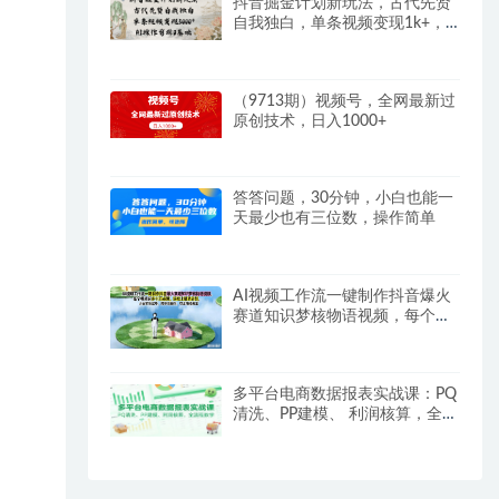
抖音掘金计划新玩法，古代先贤
自我独白，单条视频变现1k+，
AI操作剪辑0基础
（9713期）视频号，全网最新过
原创技术，日入1000+
答答问题，30分钟，小白也能一
天最少也有三位数，操作简单
AI视频工作流一键制作抖音爆火
赛道知识梦核物语视频，每个视
频起步10W点赞，轻松上精选计
划
多平台电商数据报表实战课：PQ
清洗、PP建模、 利润核算，全流
程教学