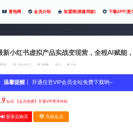
冒泡网
会员介绍
加盟商(搭建同款)
下载APP(更
最新小红书虚拟产品实战变现营，全程AI赋能
管理员
2026-05-13
冒泡网
0
2.4K
温馨提醒
丨 开通任意VIP会员全站免费下载哟~
.9
钻石
【会员免费】开通VIP尊享特权
登录后购买
升级会员