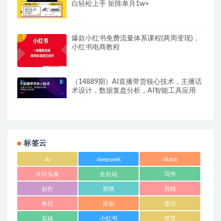
白轻松上手 矩阵单月1w+
爆款小红书免费流量体系课程(两周变现)，
小红书电商教程
（14889期）AI直播带货核心技术，主播话
术设计，数据复盘分析，AI智能工具应用
标签云
AI
deepseek
tiktok
今日头条
全自动
写作
创作
剪映
剪辑
单日
原创
图片
实操
小红书
带货