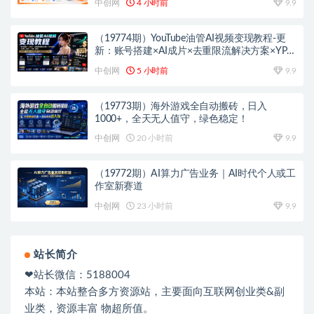
中创网
4 小时前
9.9
（19774期）YouTube油管AI视频变现教程-更
新：账号搭建×AI成片×去重限流解决方案×YPP
变现×AI真人生成×人物一致性
中创网
5 小时前
9.9
（19773期）海外游戏全自动搬砖，日入
1000+，全天无人值守，绿色稳定！
中创网
20 小时前
9.9
（19772期）AI算力广告业务｜AI时代个人或工
作室新赛道
中创网
23 小时前
9.9
站长简介
❤站长微信：5188004
本站：本站整合多方资源站，主要面向互联网创业类&副
业类，资源丰富 物超所值。