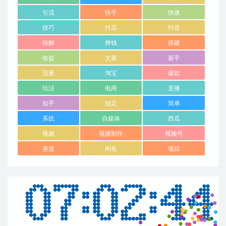
引流
快手
快速
技巧
抖店
抖音
拆解
挣钱
搭建
收益
文案
新手
流量
淘宝
爆款
玩法
电商
直播
知乎
稳定
简单
系统
自媒体
西瓜
视频
视频制作
视频号
赛道
闲鱼
项目