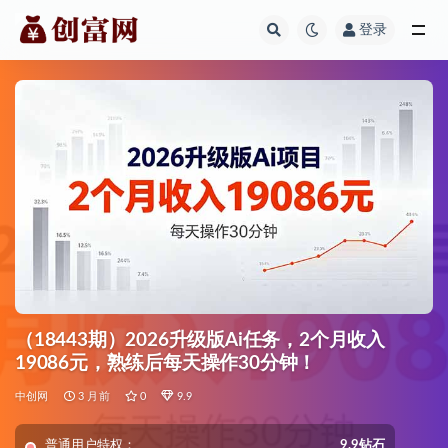
登录
全部
（18443期）2026升级版Ai任务，2个月收入
19086元，熟练后每天操作30分钟！
中创网
3 月前
0
9.9
普通用户特权：
9.9钻石