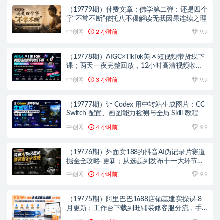
（19779期）付费文章：佛学第二弹：还是四个
字“不常不断”依托八不偈解读无我因果连续之理
中创网
2 小时前
9.9
（19778期）AIGC×TikTok美区短视频带货线下
课；两天一夜完整回放，12小时高清视频收录
头部操盘手全流程教学
中创网
3 小时前
9.9
（19777期）让 Codex 用中转站生成图片：CC
Switch 配置、画图能力检测与全局 Skill 教程
中创网
4 小时前
9.9
（19776期）外面卖188的抖音AI伪记录片赛道
掘金全攻略-更新；从选题到发布十一大环节拆
解，零基础也能做出高流量真实感内容
中创网
4 小时前
9.9
（19775期）阿里巴巴1688店铺基建实操课-8
月更新；工作台下载到旺铺装修客服分流，手
把手搞定开店全部必备操作