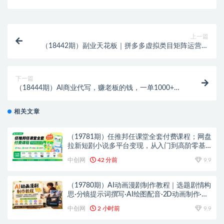
上一篇
（18442期）副业天花板｜拼多多虚拟类目矩阵运营全
攻略，轻松日入 1K 可长期做
下一篇
（18444期）AI商业代写，赚老板的钱，一单1000+，
附免费接单渠道
相关文章
（19781期）任推邦任课堂全套付费课程；网盘
拉新短剧小说多平台变现，从入门到高阶零基
础也能轻松上手实操
中创网
42 分前
9.9
（19780期）AI动画漫剧制作教程｜选题剧情构
思·分镜提示词撰写·AI绘图配音·2D动画制作·剪
映实操完成完整漫剧成片
中创网
2 小时前
9.9