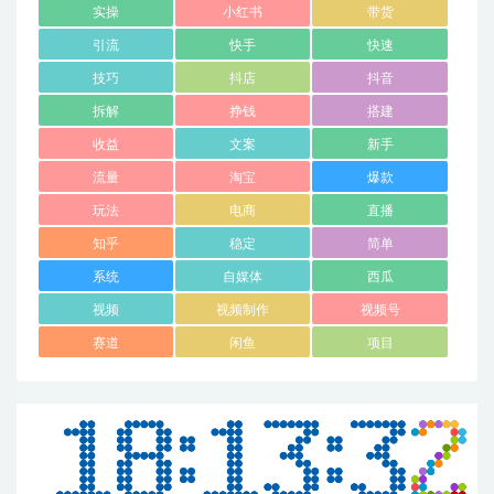
实操
小红书
带货
引流
快手
快速
技巧
抖店
抖音
拆解
挣钱
搭建
收益
文案
新手
流量
淘宝
爆款
玩法
电商
直播
知乎
稳定
简单
系统
自媒体
西瓜
视频
视频制作
视频号
赛道
闲鱼
项目