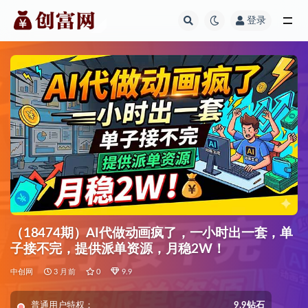
登录
全部
（18474期）AI代做动画疯了，一小时出一套，单
子接不完，提供派单资源，月稳2W！
中创网
3 月前
0
9.9
普通用户特权：
9.9钻石