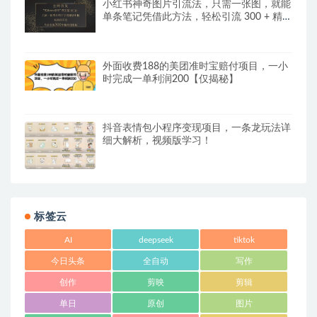
小红书神奇图片引流法，只需一张图，就能
单条笔记凭借此方法，轻松引流 300 + 精准
创业粉
外面收费188的美团准时宝赔付项目，一小
时完成一单利润200【仅揭秘】
抖音表情包小程序变现项目，一条龙玩法详
细大解析，视频版学习！
标签云
AI
deepseek
tiktok
今日头条
全自动
写作
创作
剪映
剪辑
单日
原创
图片