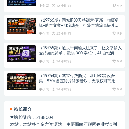
制｜轻松玩转抖音小店全域流量
中创网
13 小时前
9.9
（19766期）同城IP30天特训营-更新｜拍摄剪
辑+脚本文案+引流成交，打爆本地流量提升门
店业绩实操教学
中创网
13 小时前
9.9
（19765期）通义千问输入法来了！让文字输入
变得如此简单，最快 300 字/分，AI 自动润
色，说话秒变工整文字
中创网
14 小时前
9.9
（19764期）某宝付费购买，常用6G音效合
集！970+首宣传片背景音乐，无版权可商用大
气素材，分类清晰，高质量内容
中创网
14 小时前
9.9
站长简介
❤站长微信：5188004
本站：本站整合多方资源站，主要面向互联网创业类&副