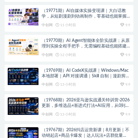
（19771期）AI自媒体实操变现课｜大白话教
学，从短剧漫剧到动画制作，零基础也能掌握
爆款内容创作与变现全流程
中创网
11 小时前
9.9
（19770期）AI Agent智能体全阶实战课；从原
理到实操全程手把手，无需编程基础也能搭建
自动运行的智能体
中创网
12 小时前
9.9
（19769期）AI CodeX实战课｜Windows/Mac
本地部署｜API 对接调通｜Skill 自制｜漫剧剪辑
｜网站 VR 项目｜AI项目落地全教程
中创网
13 小时前
9.9
（19768期）2026亚马逊实战通关特训营-2026
更新，多维选品+渐进式打法+AI应用，从0到1
打造盈利店铺
中创网
13 小时前
9.9
（19767期）2026抖店运营新课｜8月更新｜不
动销起店+商品卡爆发｜达人玩法+店群批量复