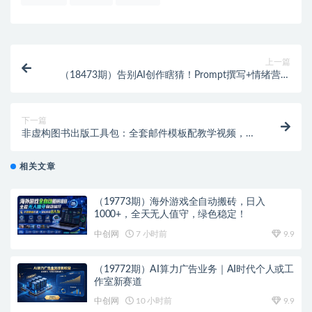
上一篇
（18473期）告别AI创作瞎猜！Prompt撰写+情绪营造
+CAST动画控制全流程实战课
下一篇
非虚构图书出版工具包：全套邮件模板配教学视频，出
版推广直接照搬套用
相关文章
（19773期）海外游戏全自动搬砖，日入
1000+，全天无人值守，绿色稳定！
中创网
7 小时前
9.9
（19772期）AI算力广告业务｜AI时代个人或工
作室新赛道
中创网
10 小时前
9.9