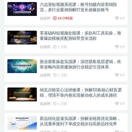
六边形短视频系统课：账号拍摄内容剪辑投
流，多行业案例拆解打造长效爆款账号
福缘网
14 小时前
9.9
零基础AI短视频全能课：多款AI工具实操，海
量爆款模板搭配剪辑带货全流程
福缘网
1 天前
9.9
旅业获客操盘实战课：深挖获客底层逻辑，依
靠攻略内容搭建旅游行业稳定引流体系
福缘网
1 天前
9.9
纳瓦尔致富心法研修课：拆解10条核心财富逻
辑，理清不靠内卷实现被动收入的成长路径
福缘网
1 天前
9.9
新品转化提速实战课：拆解全链路优化策略，
从流量承接到下单成交稳步拉高新品转化率