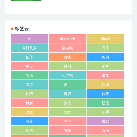
标签云
AI
deepseek
tiktok
今日头条
全自动
写作
创作
剪映
剪辑
单日
原创
图片
实操
小红书
带货
引流
快手
快速
技巧
抖店
抖音
拆解
挣钱
搭建
收益
文案
新手
流量
淘宝
爆款
玩法
电商
直播