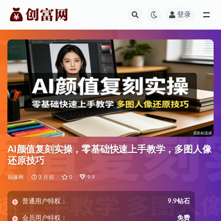
登录
全部
AI颜值复刻实操，零基础快速上手教学，多图人像
还原技巧
福缘网
3 月前
0
9.9
普通用户特权：
9.9钻石
会员用户特权：
免费