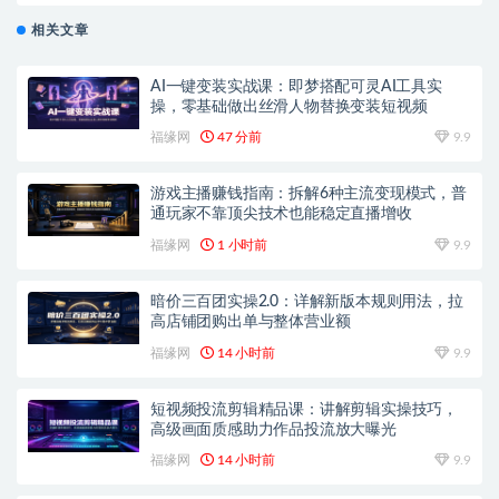
相关文章
AI一键变装实战课：即梦搭配可灵AI工具实
操，零基础做出丝滑人物替换变装短视频
福缘网
47 分前
9.9
游戏主播赚钱指南：拆解6种主流变现模式，普
通玩家不靠顶尖技术也能稳定直播增收
福缘网
1 小时前
9.9
暗价三百团实操2.0：详解新版本规则用法，拉
高店铺团购出单与整体营业额
福缘网
14 小时前
9.9
短视频投流剪辑精品课：讲解剪辑实操技巧，
高级画面质感助力作品投流放大曝光
福缘网
14 小时前
9.9