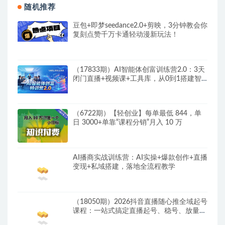
随机推荐
豆包+即梦seedance2.0+剪映，3分钟教会你
复刻点赞千万卡通轻动漫新玩法！
（17833期）AI智能体创富训练营2.0：3天
闭门直播+视频课+工具库，从0到1搭建智
能体附138个工作流
（6722期）【轻创业】每单最低 844，单
日 3000+单靠“课程分销”月入 10 万
AI播商实战训练营：AI实操+爆款创作+直播
变现+私域搭建，落地全流程教学
（18050期）2026抖音直播随心推全域起号
课程：一站式搞定直播起号、稳号、放量全
流程(更新4月)