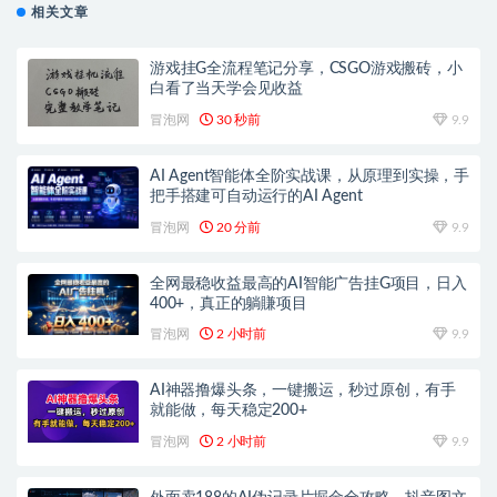
相关文章
游戏挂G全流程笔记分享，CSGO游戏搬砖，小
白看了当天学会见收益
冒泡网
30 秒前
9.9
AI Agent智能体全阶实战课，从原理到实操，手
把手搭建可自动运行的AI Agent
冒泡网
20 分前
9.9
全网最稳收益最高的AI智能广告挂G项目，日入
400+，真正的躺賺项目
冒泡网
2 小时前
9.9
AI神器撸爆头条，一键搬运，秒过原创，有手
就能做，每天稳定200+
冒泡网
2 小时前
9.9