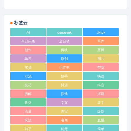
标签云
AI
deepseek
tiktok
今日头条
全自动
写作
创作
剪映
剪辑
单日
原创
图片
实操
小红书
带货
引流
快手
快速
技巧
抖店
抖音
拆解
挣钱
搭建
收益
文案
新手
流量
淘宝
爆款
玩法
电商
直播
知乎
稳定
简单