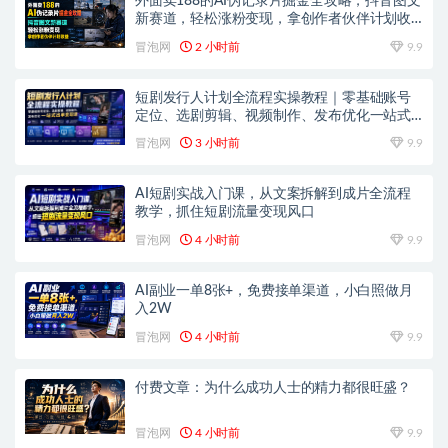
外面卖188的AI伪记录片掘金全攻略，抖音图文
新赛道，轻松涨粉变现，拿创作者伙伴计划收
益【文档】
冒泡网
2 小时前
9.9
短剧发行人计划全流程实操教程｜零基础账号
定位、选剧剪辑、视频制作、发布优化一站式
出单变现课​
冒泡网
3 小时前
9.9
AI短剧实战入门课，从文案拆解到成片全流程
教学，抓住短剧流量变现风口
冒泡网
4 小时前
9.9
AI副业一单8张+，免费接单渠道，小白照做月
入2W
冒泡网
4 小时前
9.9
付费文章：为什么成功人士的精力都很旺盛？
冒泡网
4 小时前
9.9