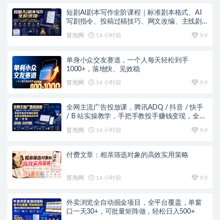
短剧AI剧本写作全阶课程｜标准剧本格式、AI
写剧指令、投稿过稿技巧、网文改编、主线剧
情把控、审稿避坑全套实操教学
冒泡网
14 小时前
9.9
单身小众交友赛道，一个人每天轻松到手
1000+，落地快、见效稳
冒泡网
14 小时前
9.9
全网主流广告投放课，腾讯ADQ / 抖音 / 快手
/ B 站实操教学，手把手教投手赚钱变现，全套
变现拆解稳定出单
冒泡网
14 小时前
9.9
付费文章：相亲筛选对象的高效实用策略
冒泡网
14 小时前
9.9
外卖浏览全自动掘金项目，全平台覆盖，单窗
口一天30+，可批量矩阵做，轻松日入500+