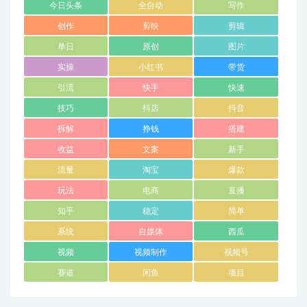
今日头条
全自动
写作
创作
剪映
剪辑
单日
原创
图片
实操
小红书
带货
引流
快手
快速
技巧
抖店
抖音
拆解
挣钱
搭建
收益
文案
新手
流量
淘宝
爆款
玩法
电商
直播
知乎
稳定
简单
系统
自媒体
西瓜
视频
视频制作
视频号
赛道
闲鱼
项目