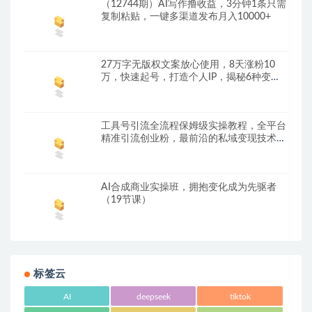
（12744期）AI写作撸收益，3分钟1条只需
复制粘贴，一键多渠道发布月入10000+
27万字无版权文案放心使用，8天涨粉10
万，快速起号，打造个人IP，揭秘6种变现
方式
工具号引流全流程保姆级实操教程，全平台
精准引流创业粉，最前沿的私域变现技术赋
能
AI合成商业实操班，拥抱变化成为先驱者
（19节课）
标签云
AI
deepseek
tiktok