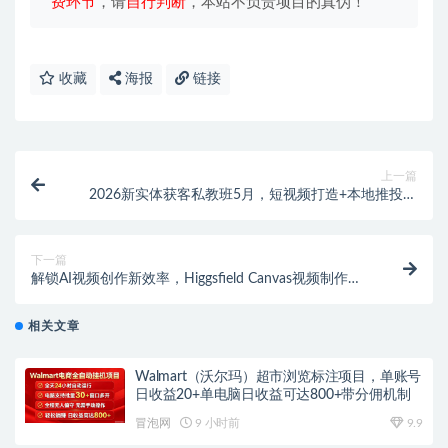
费环节
，请
自行判断
，本站不负责项目的真伪！
收藏
海报
链接
上一篇
2026新实体获客私教班5月，短视频打造+本地推投放
+团购运营全教学，轻松打通门店拓客增收渠道
下一篇
解锁AI视频创作新效率，Higgsfield Canvas视频制作新
方式详解，AI工作流重构视频制作全流程
相关文章
Walmart（沃尔玛）超市浏览标注项目，单账号
日收益20+单电脑日收益可达800+带分佣机制
冒泡网
9 小时前
9.9