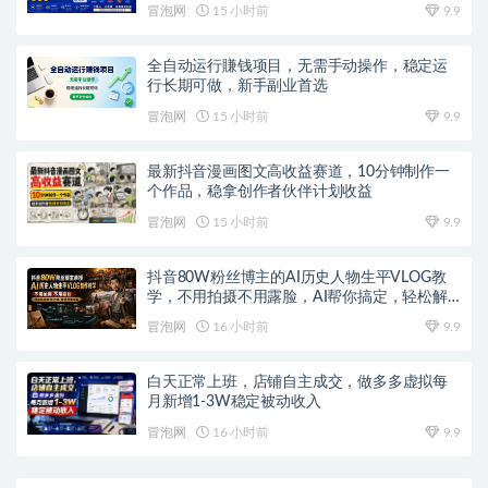
冒泡网
15 小时前
9.9
全自动运行賺钱项目，无需手动操作，稳定运
行长期可做，新手副业首选
冒泡网
15 小时前
9.9
最新抖音漫画图文高收益赛道，10分钟制作一
个作品，稳拿创作者伙伴计划收益
冒泡网
15 小时前
9.9
抖音80W粉丝博主的AI历史人物生平VLOG教
学，不用拍摄不用露脸，AI帮你搞定，轻松解
锁伙伴计划+精选收益
冒泡网
16 小时前
9.9
白天正常上班，店铺自主成交，做多多虚拟每
月新增1-3W稳定被动收入
冒泡网
16 小时前
9.9