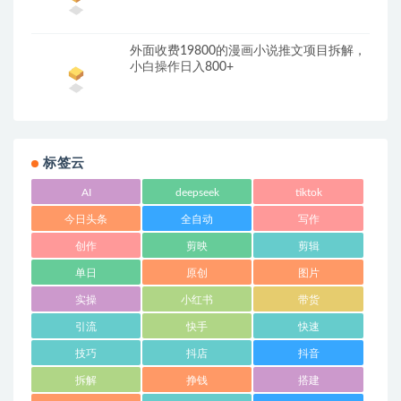
外面收费19800的漫画小说推文项目拆解，
小白操作日入800+
标签云
AI
deepseek
tiktok
今日头条
全自动
写作
创作
剪映
剪辑
单日
原创
图片
实操
小红书
带货
引流
快手
快速
技巧
抖店
抖音
拆解
挣钱
搭建