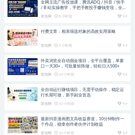
全网主流广告投放课，腾讯ADQ / 抖音 / 快手
/ B 站实操教学，手把手教投手赚钱变现，全套
变现拆解稳定出单
冒泡网
8 小时前
9.9
付费文章：相亲筛选对象的高效实用策略
冒泡网
9 小时前
9.9
外卖浏览全自动掘金项目，全平台覆盖，单窗
口一天30+，可批量矩阵做，轻松日入500+
冒泡网
10 小时前
9.9
全自动运行賺钱项目，无需手动操作，稳定运
行长期可做，新手副业首选
冒泡网
10 小时前
9.9
最新抖音漫画图文高收益赛道，10分钟制作一
个作品，稳拿创作者伙伴计划收益
冒泡网
10 小时前
9.9