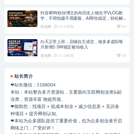
抖音80W粉丝博主的AI历史人物生平VLOG教
学，不用拍摄不用露脸，AI帮你搞定，轻松解
锁伙伴计划+精选收益
冒泡网
11 小时前
9.9
白天正常上班，店铺自主成交，做多多虚拟每
月新增1-3W稳定被动收入
冒泡网
11 小时前
9.9
站长简介
❤站长微信：5188004
本站：本站整合多方资源站，主要面向互联网创业类&副
业类，资源丰富 物超所值。
❤能助您：找项目 + 低成本创业 + 减少信息差 + 见识各
种项目 + 提升网创认知。
❤本站为众多团队提供了重要价值，也为众多创业者开启
网络之门，广受好评！