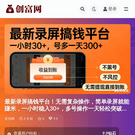
登录
全部
最新录屏搞钱平台！无需复杂操作，简单录屏就能
賺米，一小时稳入30+，多号操作一天轻松突破
300+
冒泡网
3 月前
0
9.9
普通用户特权：
9.9钻石