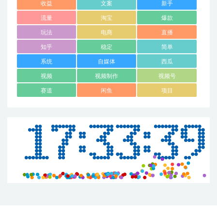
收益
文案
新手
流量
淘宝
爆款
玩法
电商
直播
知乎
稳定
简单
系统
自媒体
西瓜
视频
视频制作
视频号
赛道
闲鱼
项目