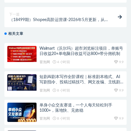
口70+零成本矩阵开干
下一篇
（18499期）Shopee高阶运营课-2026年5月更新，从
基础搭建到高阶广告，全链路实操破解流量销量瓶颈
相关文章
Walmart（沃尔玛）超市浏览标注项目，单账号
日收益20+单电脑日收益可达800+带分佣机制
冒泡网
4 小时前
9.9
短剧AI剧本写作全阶课程｜标准剧本格式、AI
写剧指令、投稿过稿技巧、网文改编、主线剧
情把控、审稿避坑全套实操教学
冒泡网
8 小时前
9.9
单身小众交友赛道，一个人每天轻松到手
1000+，落地快、见效稳
冒泡网
8 小时前
9.9