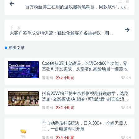
上一篇
百万粉丝博主在用的游戏搬砖黑科技，同款软件，小白
可当天学会，当天见收益，日入四位数
下一篇
大客户签单成交特训营：轻松化解客户各类异议，科学
做报价稳步拿下大额订单
相关文章
CodeX从0到1实战课，吃透CodeX全功能，零
基础AI开发实战，从部署到高阶项目一键落地
冒泡网
2 小时前
9.9
抖音90W粉丝博主亲授影视剧解说教学，选剧
选题+文案模板+AI指令+剪辑配音+封面全流程
变现，解锁精选独家收益
冒泡网
5 小时前
9.9
全自动番茄挂G玩法，日入300+，全程无需人
工，一台电脑即可开展
冒泡网
5 小时前
9.9