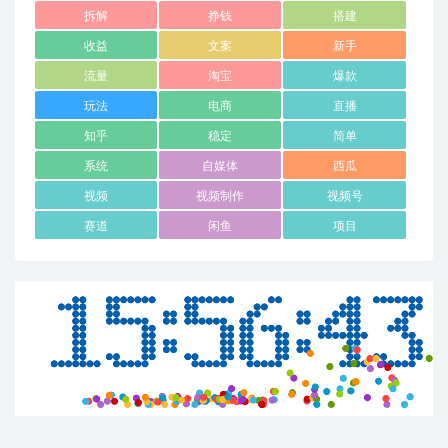
拆解
挣钱
搭建
收益
文案
新手
流量
淘宝
爆款
玩法
电商
直播
知乎
稳定
简单
系统
自媒体
西瓜
视频
视频制作
视频号
赛道
闲鱼
项目