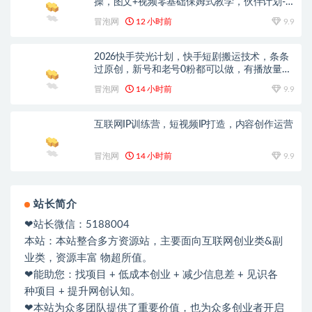
操，图文+视频零基础保姆式教学，伙伴计划-
收徒-商单等多种变现方式
冒泡网
12 小时前
9.9
2026快手荧光计划，快手短剧搬运技术，条条
过原创，新号和老号0粉都可以做，有播放量就
能賺到钱
冒泡网
14 小时前
9.9
互联网IP训练营，短视频IP打造，内容创作运营
冒泡网
14 小时前
9.9
站长简介
❤站长微信：5188004
本站：本站整合多方资源站，主要面向互联网创业类&副
业类，资源丰富 物超所值。
❤能助您：找项目 + 低成本创业 + 减少信息差 + 见识各
种项目 + 提升网创认知。
❤本站为众多团队提供了重要价值，也为众多创业者开启