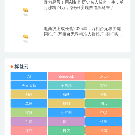
暴力起号！用AI制作历史名人传奇一生，单
月涨粉24万，涨粉+变现赛道黑马来了
电商线上成长营2025年，万相台无界关键
词推广-万相台无界精准人群推广-实打实亲
囊相受
标签云
AI
deepseek
tiktok
今日头条
全自动
写作
创作
剪映
剪辑
单日
原创
图片
实操
小红书
带货
引流
快手
快速
技巧
抖店
抖音