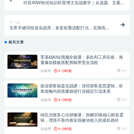
抖音40W粉丝知识科普博主实战教学｜从选题、文案、
素材、剪辑全流程，签约抖音精选独家，单条收益1k+
下一篇
无界关键词投放实战营：多套权重适配打法，实测高投
产案例轻松拉高店铺收益
相关文章
零基础AI短视频全能课：多款AI工具实操，海
量爆款模板搭配剪辑带货全流程
福缘网
9 小时前
9.9
旅业获客操盘实战课：深挖获客底层逻辑，依
靠攻略内容搭建旅游行业稳定引流体系
福缘网
9 小时前
9.9
纳瓦尔致富心法研修课：拆解10条核心财富逻
辑，理清不靠内卷实现被动收入的成长路径
福缘网
9 小时前
9.9