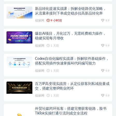
新品转化提速实战课：拆解全链路优化策略，
从流量承接到下单成交稳步拉高新品转化率
福缘网
9 小时前
9.9
爆款Ai项目，月化过万，无需耗费精力操作，
稳健实现每月增收
福缘网
1 天前
9.9
Codex自动化编程实战课：拆解软件基础操作，
搭配实用插件快速掌握AI代码编写能力
福缘网
1 天前
9.9
百万IP高变现实战营：从定位获客到私域批量成
交，搭建完整IP商业闭环
福缘网
1 天前
9.9
外贸社媒闭环拓客：搭建完整获客链路，脸书
TikTok实操打通引流到成交全流程