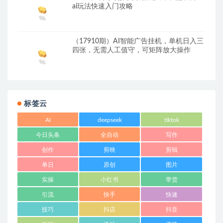
ai玩法快速入门攻略
（17910期）AI智能广告挂机，单机日入三
四张，无需人工值守，可矩阵放大操作
标签云
AI
deepseek
tiktok
今日头条
全自动
写作
创作
剪映
剪辑
单日
原创
图片
实操
小红书
带货
引流
快手
快速
技巧
抖店
抖音