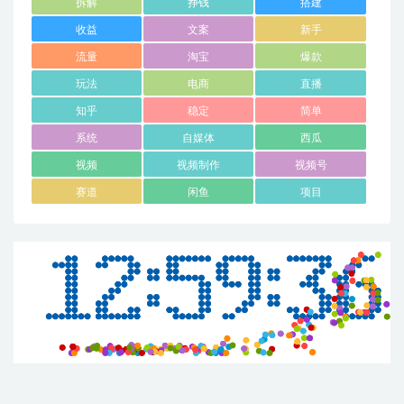
拆解
挣钱
搭建
收益
文案
新手
流量
淘宝
爆款
玩法
电商
直播
知乎
稳定
简单
系统
自媒体
西瓜
视频
视频制作
视频号
赛道
闲鱼
项目