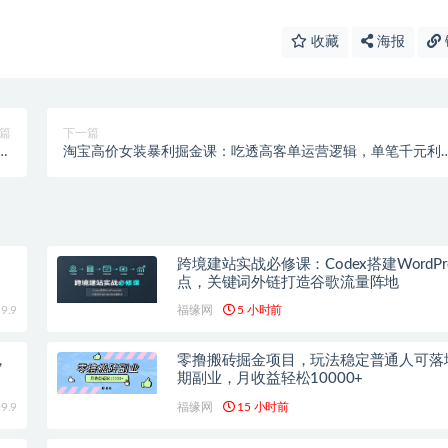
收藏
海报
篇
下一篇
逻
淘宝高价女装暴利掘金课：吃透高客单运营逻辑，单笔千元利
品
轻松稳定创收
跨境建站实战必修课：Codex搭建WordPr
点，关键词外链打造谷歌流量阵地
9.9
福缘网
5 小时前
，
零撸搬砖掘金项目，玩法稳定普通人可落
期副业，月收益轻松10000+
9.9
福缘网
15 小时前