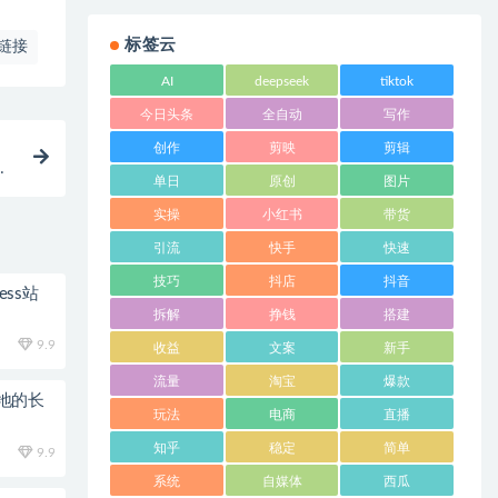
标签云
链接
AI
deepseek
tiktok
今日头条
全自动
写作
创作
剪映
剪辑
润
单日
原创
图片
实操
小红书
带货
引流
快手
快速
技巧
抖店
抖音
ess站
拆解
挣钱
搭建
9.9
收益
文案
新手
流量
淘宝
爆款
地的长
玩法
电商
直播
知乎
稳定
简单
9.9
系统
自媒体
西瓜