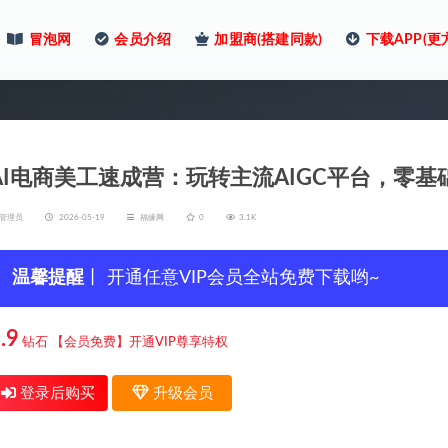
冒泡网
会员介绍
加盟商(搭建同款)
下载APP(更
AI电商美工速成营：玩转主流AIGC平台，零
管理员
2026-05-19
福缘网
0
3.1K
温馨提醒
丨 开通任意VIP会员全站免费下载哟~
.9
钻石
【会员免费】开通VIP尊享特权
登录后购买
升级会员