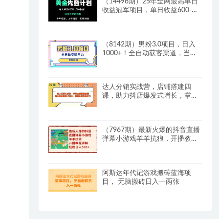
（14496期）25年全网最高单日
收益冠军项目，单日收益600-
1000美金
（8142期）男粉3.0项目，日入
1000+！全自动获客渠道，当天
见效，新手小白也能简单操作
达人分销实战营，店铺搭建四
课，助力抖店爆发式增长，掌握
私域养号技巧
（7967期）最新火爆的抖音直播
弹幕小游戏羊羊抗狼，开播教程
详解，轻松日入500+
阿斯达年代记游戏搬砖蓝海项
目， 无脑搬砖日入一两张