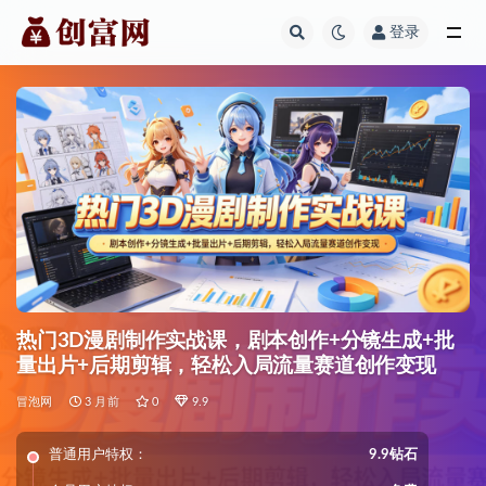
登录
全部
热门3D漫剧制作实战课，剧本创作+分镜生成+批
量出片+后期剪辑，轻松入局流量赛道创作变现
冒泡网
3 月前
0
9.9
普通用户特权：
9.9钻石