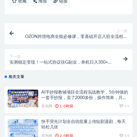
收藏
海报
链接
上一篇
OZON跨境电商全能必修课，零基础开店入驻全流程，
选品定价铺货运营实战全教学
下一篇
实测稳定变现！一站式协议挂G副业，单机日入300+，
配套脚本完整教程
相关文章
AI手抄报教辅项目全流程实战教学，5分钟做的
一套手抄报，卖了2000多份，操作简单，月入
1W+
冒泡网
1 小时前
9.9
快手荧光计划全自动批量上传短剧漫剧，每天
轻松几张
冒泡网
2 小时前
9.9