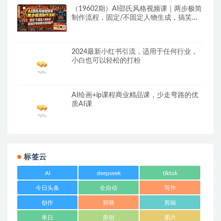
（19602期）AI邵氏风格视频课｜两步极简
制作流程，固定/不固定人物生成，搞笑段
子带货视频全套实操教学
2024最新小红书引流，适用于任何行业，
小白也可以轻松的打粉
AI绘画+ip课程商业精品课，少走弯路的优
质AI课
标签云
AI
deepseek
tiktok
今日头条
全自动
写作
创作
剪映
剪辑
单日
原创
图片