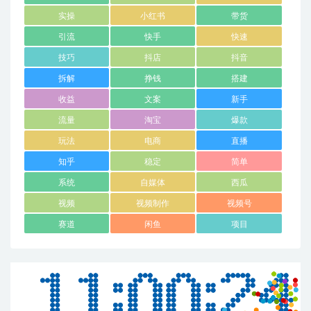
实操
小红书
带货
引流
快手
快速
技巧
抖店
抖音
拆解
挣钱
搭建
收益
文案
新手
流量
淘宝
爆款
玩法
电商
直播
知乎
稳定
简单
系统
自媒体
西瓜
视频
视频制作
视频号
赛道
闲鱼
项目