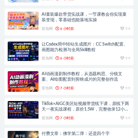
AI童装爆款带货实战课，一节课教会你实现童
装变现，零基础也能落地实操
冒泡网
6 小时前
9.9
让Codex用中转站生成图片：CC Switch配置、
画图能力检测与全局Skill教程
冒泡网
6 小时前
9.9
AI动画漫剧制作教程，从选题构思、分镜文
案、AI绘图配音到剪映成片的完整创作流
冒泡网
7 小时前
9.9
TikTok×AIGC美区短视频带货线下课，原线下两
天一夜实战课程，原价1.5W，完整收录12小时
高清授课视频
冒泡网
7 小时前
9.9
付费文章：佛学第二弹：还是四个字