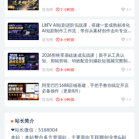
冒泡网
7 小时前
9.9
LibTV AI短剧进阶实战课，搭建一套成熟标准化
AI短剧制作工作流，带你从素材创作走向专业
镜头叙事
冒泡网
8 小时前
9.9
2026剪映零基础速成实战课｜新手从工具认
知、剪辑剪辑、特效配音到爆款短视频完整制
作一站式教学
冒泡网
8 小时前
9.9
阿里巴巴1688店铺基建，手把手教你搞定开店
必备操作（更新8月）
冒泡网
8 小时前
9.9
站长简介
❤站长微信：5188004
本站：本站整合多方资源站，主要面向互联网创业类&副