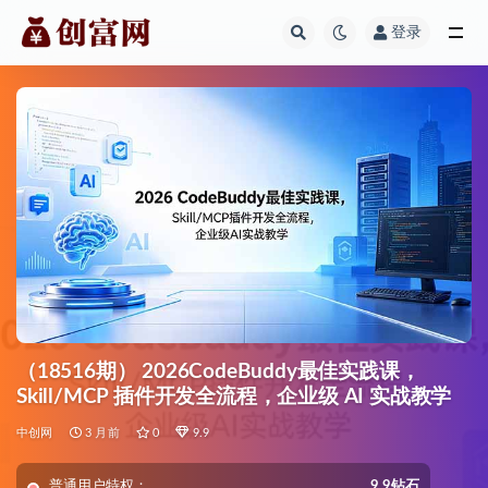
登录
全部
（18516期） 2026CodeBuddy最佳实践课，
Skill/MCP 插件开发全流程，企业级 AI 实战教学
中创网
3 月前
0
9.9
普通用户特权：
9.9钻石