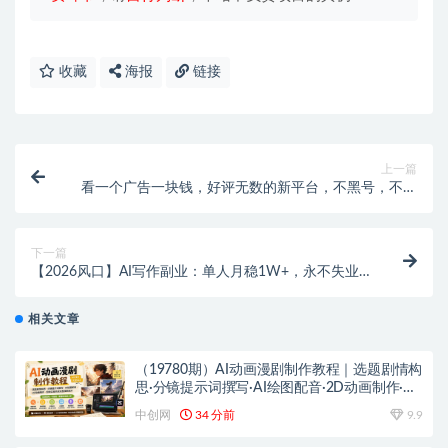
收藏
海报
链接
上一篇
看一个广告一块钱，好评无数的新平台，不黑号，不养
机，一部手机一天撸几十，可矩阵
下一篇
【2026风口】AI写作副业：单人月稳1W+，永不失业
副业兼职，0门槛小白可做
相关文章
（19780期）AI动画漫剧制作教程｜选题剧情构
思·分镜提示词撰写·AI绘图配音·2D动画制作·剪
映实操完成完整漫剧成片
中创网
34 分前
9.9