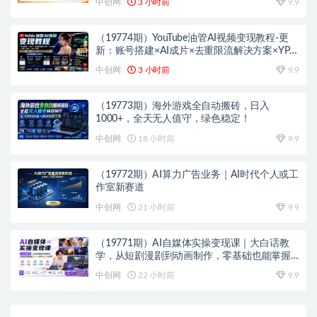
中创网
3 小时前
9.9
（19774期）YouTube油管AI视频变现教程-更
新：账号搭建×AI成片×去重限流解决方案×YPP
变现×AI真人生成×人物一致性
中创网
3 小时前
9.9
（19773期）海外游戏全自动搬砖，日入
1000+，全天无人值守，绿色稳定！
中创网
18 小时前
9.9
（19772期）AI算力广告业务｜AI时代个人或工
作室新赛道
中创网
21 小时前
9.9
（19771期）AI自媒体实操变现课｜大白话教
学，从短剧漫剧到动画制作，零基础也能掌握
爆款内容创作与变现全流程
中创网
22 小时前
9.9