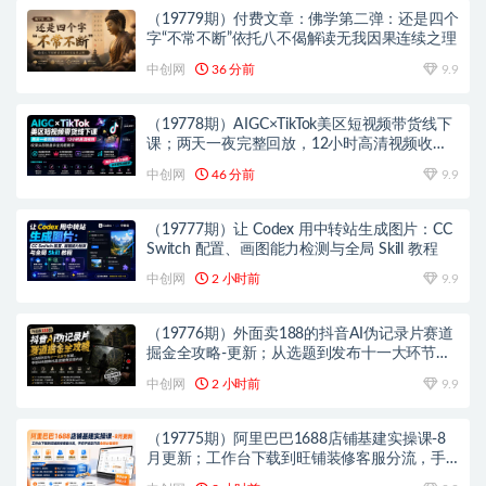
（19779期）付费文章：佛学第二弹：还是四个
字“不常不断”依托八不偈解读无我因果连续之理
中创网
36 分前
9.9
（19778期）AIGC×TikTok美区短视频带货线下
课；两天一夜完整回放，12小时高清视频收录
头部操盘手全流程教学
中创网
46 分前
9.9
（19777期）让 Codex 用中转站生成图片：CC
Switch 配置、画图能力检测与全局 Skill 教程
中创网
2 小时前
9.9
（19776期）外面卖188的抖音AI伪记录片赛道
掘金全攻略-更新；从选题到发布十一大环节拆
解，零基础也能做出高流量真实感内容
中创网
2 小时前
9.9
（19775期）阿里巴巴1688店铺基建实操课-8
月更新；工作台下载到旺铺装修客服分流，手
把手搞定开店全部必备操作