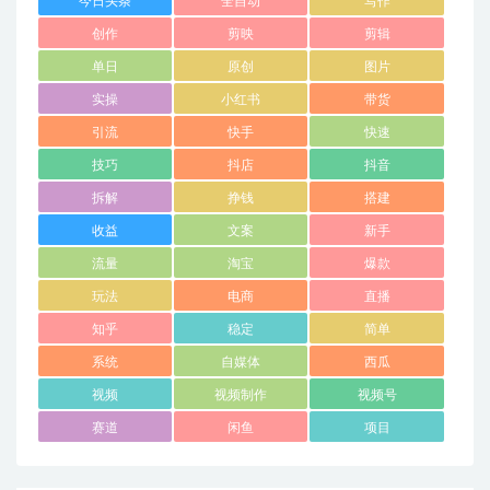
今日头条
全自动
写作
创作
剪映
剪辑
单日
原创
图片
实操
小红书
带货
引流
快手
快速
技巧
抖店
抖音
拆解
挣钱
搭建
收益
文案
新手
流量
淘宝
爆款
玩法
电商
直播
知乎
稳定
简单
系统
自媒体
西瓜
视频
视频制作
视频号
赛道
闲鱼
项目