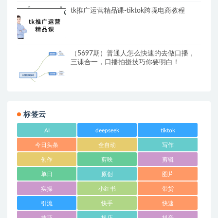
tk推广运营精品课-tiktok跨境电商教程
（5697期）普通人怎么快速的去做口播，
三课合一，口播拍摄技巧你要明白！
标签云
AI
deepseek
tiktok
今日头条
全自动
写作
创作
剪映
剪辑
单日
原创
图片
实操
小红书
带货
引流
快手
快速
技巧
抖店
抖音