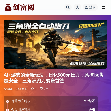
登录
全部
AI+游戏的全新玩法，日化500无压力，风控拉满
超安全，三角洲跑刀躺赚首选
福缘网
3 月前
0
9.9
普通用户特权：
9.9钻石
会员用户特权：
免费