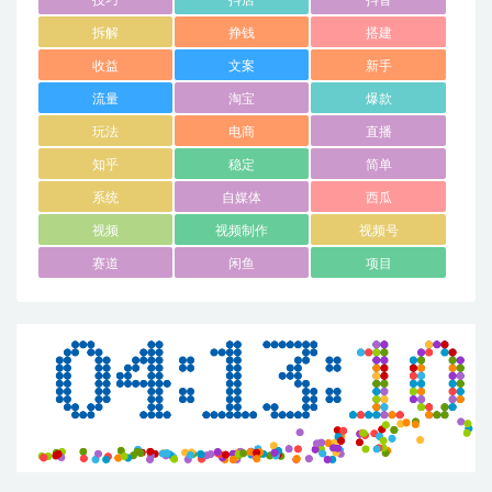
拆解
挣钱
搭建
收益
文案
新手
流量
淘宝
爆款
玩法
电商
直播
知乎
稳定
简单
系统
自媒体
西瓜
视频
视频制作
视频号
赛道
闲鱼
项目