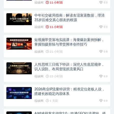
福缘网
11 小时前
9.9
中年社交破局指南：解读友谊衰退数据，理清
35岁后难交真心朋友的根源
福缘网
11 小时前
9.9
短视频带货落地实战课：海量爆款案例拆解，
掌握拍摄剪辑与带货脚本创作技巧
福缘网
21 小时前
9.9
人性思维三日线下特训：深挖人性底层规律，
识人设防、布局变现抓流量风口
福缘网
22 小时前
9.9
2026商业IP流量特训营：精准定位老板人设，
搭建长效稳定内容体系
福缘网
1 天前
9.9
AI精准获客实战营2.0：吃透GEO引流逻辑，搭