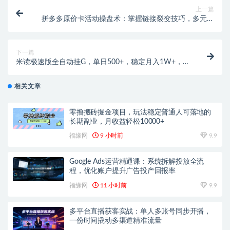
上一篇
拼多多原价卡活动操盘术：掌握链接裂变技巧，多元活
动布局搭配推广拉高投产
下一篇
米读极速版全自动挂G，单日500+，稳定月入1W+，零
基础手把手教程（已实测30天稳定提现）
相关文章
零撸搬砖掘金项目，玩法稳定普通人可落地的
长期副业，月收益轻松10000+
福缘网
9 小时前
9.9
Google Ads运营精通课：系统拆解投放全流
程，优化账户提升广告投产回报率
福缘网
11 小时前
9.9
多平台直播获客实战：单人多账号同步开播，
一份时间撬动多渠道精准流量