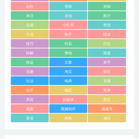
创作
剪映
剪辑
单日
原创
图片
实操
小红书
带货
引流
快手
快速
技巧
抖店
抖音
拆解
挣钱
搭建
收益
文案
新手
流量
淘宝
爆款
玩法
电商
直播
知乎
稳定
简单
系统
自媒体
西瓜
视频
视频制作
视频号
赛道
闲鱼
项目