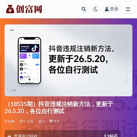
登录
全部
（18535期）抖音违规注销新方法，更新于
26.5.20，各位自行测试
中创网
3 月前
0
9.9
普通用户特权：
9.9钻石