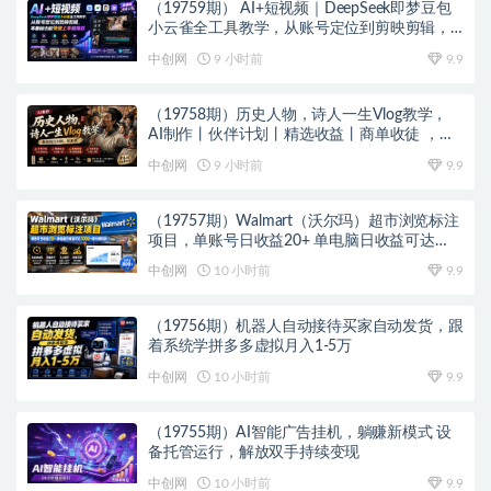
（19759期） AI+短视频｜DeepSeek即梦豆包
小云雀全工具教学，从账号定位到剪映剪辑，
零基础也能快速上手做爆款
中创网
9 小时前
9.9
（19758期）历史人物，诗人一生Vlog教学，
AI制作丨伙伴计划丨精选收益丨商单收徒 ，新
领域红利期，抓紧做
中创网
9 小时前
9.9
（19757期）Walmart（沃尔玛）超市浏览标注
项目，单账号日收益20+ 单电脑日收益可达
1000+带分佣机制
中创网
10 小时前
9.9
（19756期）机器人自动接待买家自动发货，跟
着系统学拼多多虚拟月入1-5万
中创网
10 小时前
9.9
（19755期）AI智能广告挂机，躺赚新模式 设
备托管运行，解放双手持续变现
中创网
10 小时前
9.9