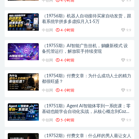
中创网
4 小时前
9.9
（19756期）机器人自动接待买家自动发货，跟
着系统学拼多多虚拟月入1-5万
中创网
4 小时前
9.9
（19755期）AI智能广告挂机，躺赚新模式 设
备托管运行，解放双手持续变现
中创网
4 小时前
9.9
（19754期）付费文章：为什么成功人士的精力
都很旺盛？
中创网
4 小时前
9.9
（19751期）Agent AI智能体零到一系统课；零
基础也能学会自动化实战，从核心概念到Coze
工作流搭建完整覆盖
中创网
5 小时前
9.9
（19752期）付费文章：什么样的男人最让女人