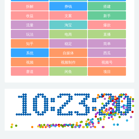
拆解
挣钱
搭建
收益
文案
新手
流量
淘宝
爆款
玩法
电商
直播
知乎
稳定
简单
系统
自媒体
西瓜
视频
视频制作
视频号
赛道
闲鱼
项目