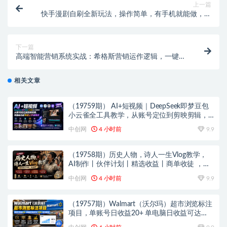
上一篇
快手漫剧自刷全新玩法，操作简单，有手机就能做，一
天轻松50-60收益，碎片时间就能变现
下一篇
高端智能营销系统实战：希格斯营销运作逻辑，一键产
出创意广告节省高额策划开支
相关文章
（19759期） AI+短视频｜DeepSeek即梦豆包
小云雀全工具教学，从账号定位到剪映剪辑，
零基础也能快速上手做爆款
中创网
4 小时前
9.9
（19758期）历史人物，诗人一生Vlog教学，
AI制作丨伙伴计划丨精选收益丨商单收徒 ，新
领域红利期，抓紧做
中创网
4 小时前
9.9
（19757期）Walmart（沃尔玛）超市浏览标注
项目，单账号日收益20+ 单电脑日收益可达
1000+带分佣机制