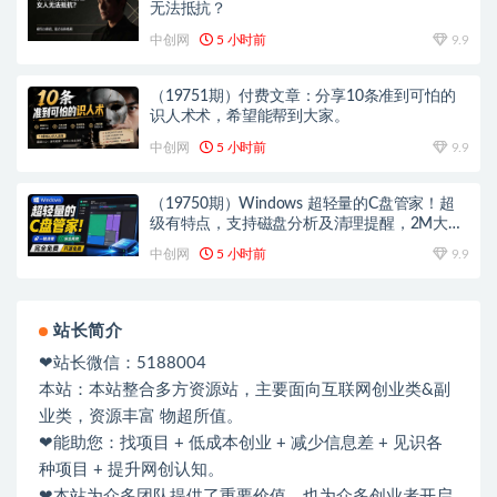
无法抵抗？
中创网
5 小时前
9.9
（19751期）付费文章：分享10条准到可怕的
识人术术，希望能帮到大家。
中创网
5 小时前
9.9
（19750期）Windows 超轻量的C盘管家！超
级有特点，支持磁盘分析及清理提醒，2M大小
体积，完全免费 C盘管家
中创网
5 小时前
9.9
站长简介
❤站长微信：5188004
本站：本站整合多方资源站，主要面向互联网创业类&副
业类，资源丰富 物超所值。
❤能助您：找项目 + 低成本创业 + 减少信息差 + 见识各
种项目 + 提升网创认知。
❤本站为众多团队提供了重要价值，也为众多创业者开启