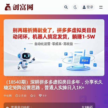
登录
全部
（18540期）深耕拼多多虚拟类目多年，分享长久
稳定矩阵运营思路，普通人实操日入1K+
中创网
3 月前
0
9.9
普通用户特权：
9.9钻石