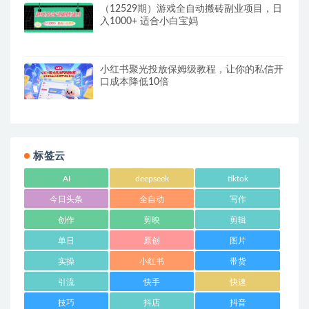
（12529期）游戏全自动搬砖副业项目，日
入1000+ 适合小白宝妈
小红书聚光投放保姆级教程，让你的私信开
口成本降低10倍
标签云
AI
deepseek
tiktok
今日头条
全自动
写作
创作
剪映
剪辑
单日
原创
图片
实操
小红书
带货
引流
快手
快速
技巧
抖店
抖音