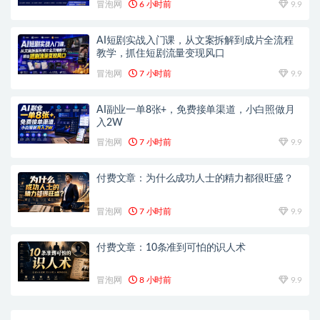
冒泡网
6 小时前
9.9
AI短剧实战入门课，从文案拆解到成片全流程
教学，抓住短剧流量变现风口
冒泡网
7 小时前
9.9
AI副业一单8张+，免费接单渠道，小白照做月
入2W
冒泡网
7 小时前
9.9
付费文章：为什么成功人士的精力都很旺盛？
冒泡网
7 小时前
9.9
付费文章：10条准到可怕的识人术
冒泡网
8 小时前
9.9