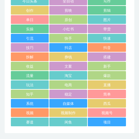
今日头条
全自动
写作
创作
剪映
剪辑
单日
原创
图片
实操
小红书
带货
引流
快手
快速
技巧
抖店
抖音
拆解
挣钱
搭建
收益
文案
新手
流量
淘宝
爆款
玩法
电商
直播
知乎
稳定
简单
系统
自媒体
西瓜
视频
视频制作
视频号
赛道
闲鱼
项目