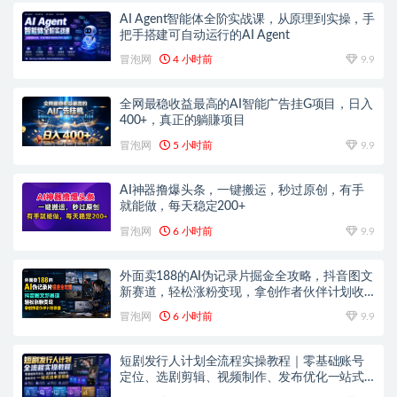
AI Agent智能体全阶实战课，从原理到实操，手
把手搭建可自动运行的AI Agent
冒泡网
4 小时前
9.9
全网最稳收益最高的AI智能广告挂G项目，日入
400+，真正的躺賺项目
冒泡网
5 小时前
9.9
AI神器撸爆头条，一键搬运，秒过原创，有手
就能做，每天稳定200+
冒泡网
6 小时前
9.9
外面卖188的AI伪记录片掘金全攻略，抖音图文
新赛道，轻松涨粉变现，拿创作者伙伴计划收
益【文档】
冒泡网
6 小时前
9.9
短剧发行人计划全流程实操教程｜零基础账号
定位、选剧剪辑、视频制作、发布优化一站式
出单变现课​