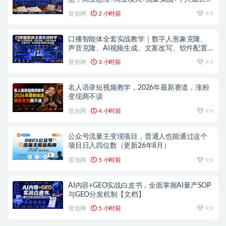
闭环教程
冒泡网
2 小时前
9.9
口播智能体全套实战教学｜数字人形象克隆、
声音克隆、AI视频生成、文案改写、软件配置
零基础落地课
冒泡网
3 小时前
9.9
名人语录短视频教学，2026年最新赛道，涨粉
变现两不误
冒泡网
4 小时前
9.9
公众号流量主变现项目，普通人也能通过这个
项目日入四位数（更新26年8月）
冒泡网
5 小时前
9.9
AI内容+GEO实战白皮书，全面掌握AI量产SOP
与GEO分发机制【文档】
冒泡网
5 小时前
9.9