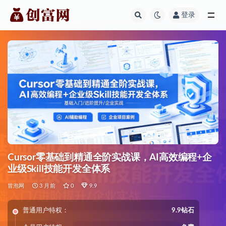
登录
全部
Cursor零基础到精通全阶实战课，AI高效编程+企
业级Skill技能开发全体系
冒泡网
3 月前
0
9.9
普通用户特权：
9.9钻石