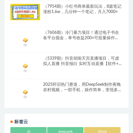
（7954期）小红书商单最新玩法，8篇笔记
涨粉1.6w，几分钟一个笔记，月入7000+
（7606期）冷门暴力项目！通过电子书在
各平台掘金，单号收益200+可批量操作
（附软件）
（5339期）抖音胡闹天宫直播项目，可虚
拟人直播 抖音报白 实时互动直播【软件+教
程】
2025怀旧热门赛道，用DeepSeek制作夜晚
农村视频，一部手机，操作简单，变现多
元，稳定日入数张
标签云
AI
deepseek
tiktok