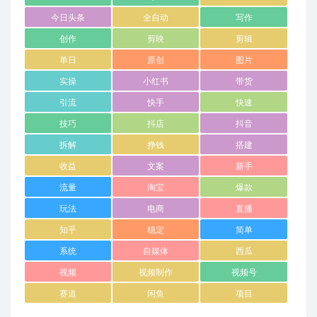
今日头条
全自动
写作
创作
剪映
剪辑
单日
原创
图片
实操
小红书
带货
引流
快手
快速
技巧
抖店
抖音
拆解
挣钱
搭建
收益
文案
新手
流量
淘宝
爆款
玩法
电商
直播
知乎
稳定
简单
系统
自媒体
西瓜
视频
视频制作
视频号
赛道
闲鱼
项目