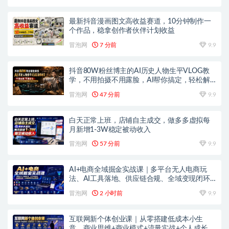
最新抖音漫画图文高收益赛道，10分钟制作一
个作品，稳拿创作者伙伴计划收益
冒泡网
7 分前
9.9
抖音80W粉丝博主的AI历史人物生平VLOG教
学，不用拍摄不用露脸，AI帮你搞定，轻松解
锁伙伴计划+精选收益
冒泡网
47 分前
9.9
白天正常上班，店铺自主成交，做多多虚拟每
月新增1-3W稳定被动收入
冒泡网
57 分前
9.9
AI+电商全域掘金实战课｜多平台无人电商玩
法、AI工具落地、供应链合规、全域变现闭环
全套教程
冒泡网
2 小时前
9.9
互联网新个体创业课｜从零搭建低成本小生
意，商业思维+商业模式+流量实战+个人成长全