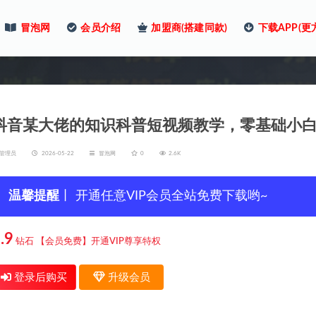
冒泡网
会员介绍
加盟商(搭建同款)
下载APP(更
抖音某大佬的知识科普短视频教学，零基础小白
管理员
2026-05-22
冒泡网
0
2.6K
温馨提醒
丨 开通任意VIP会员全站免费下载哟~
.9
钻石
【会员免费】开通VIP尊享特权
登录后购买
升级会员