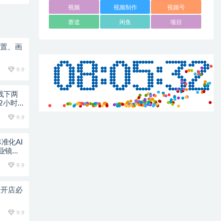
视频
视频制作
视频号
赛道
闲鱼
项目
配置、画
9.9
原线下两
2小时
9.9
准化AI
业镜头
9.9
定开店必
9.9