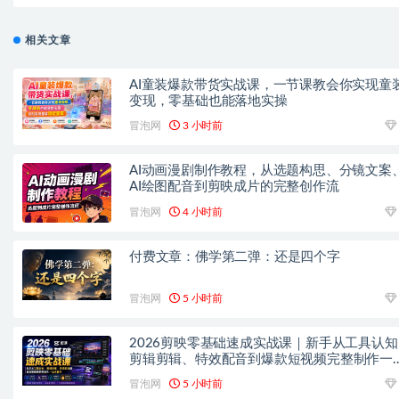
作一天20
相关文章
AI童装爆款带货实战课，一节课教会你实现童
变现，零基础也能落地实操
冒泡网
3 小时前
AI动画漫剧制作教程，从选题构思、分镜文案
AI绘图配音到剪映成片的完整创作流
冒泡网
4 小时前
付费文章：佛学第二弹：还是四个字
冒泡网
5 小时前
2026剪映零基础速成实战课｜新手从工具认知
剪辑剪辑、特效配音到爆款短视频完整制作一
式教学
冒泡网
5 小时前