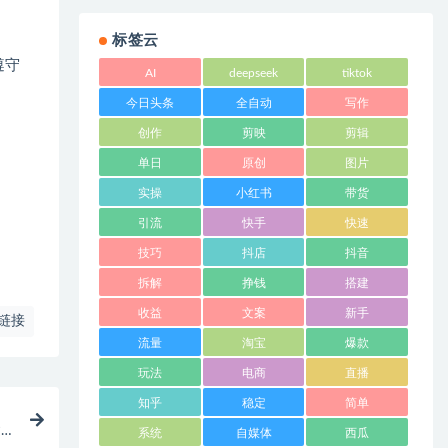
标签云
遵守
AI
deepseek
tiktok
今日头条
全自动
写作
创作
剪映
剪辑
单日
原创
图片
实操
小红书
带货
引流
快手
快速
技巧
抖店
抖音
拆解
挣钱
搭建
收益
文案
新手
链接
流量
淘宝
爆款
玩法
电商
直播
知乎
稳定
简单
建
系统
自媒体
西瓜