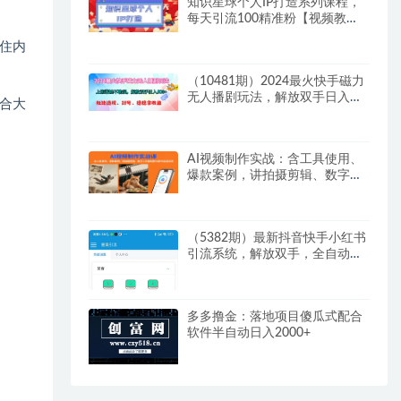
知识星球个人IP打造系列课程，
每天引流100精准粉【视频教
程】
住内
（10481期）2024最火快手磁力
无人播剧玩法，解放双手日入
合大
500+
AI视频制作实战：含工具使用、
爆款案例，讲拍摄剪辑、数字人
批量制作与账号运营变现
（5382期）最新抖音快手小红书
引流系统，解放双手，全自动引
流（脚本+详细教程）
多多撸金：落地项目傻瓜式配合
软件半自动日入2000+