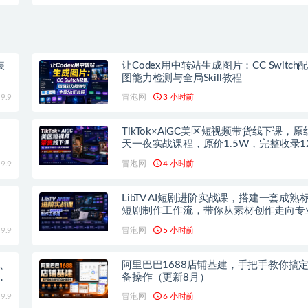
0+
专属一人创业公司
装
让Codex用中转站生成图片：CC Switch
图能力检测与全局Skill教程
9.9
冒泡网
3 小时前
、
TikTok×AIGC美区短视频带货线下课，
天一夜实战课程，原价1.5W，完整收录1
高清授课视频
9.9
冒泡网
4 小时前
LibTV AI短剧进阶实战课，搭建一套成熟标
短剧制作工作流，带你从素材创作走向专
叙事
9.9
冒泡网
5 小时前
、
阿里巴巴1688店铺基建，手把手教你搞
站
备操作（更新8月）
9.9
冒泡网
6 小时前