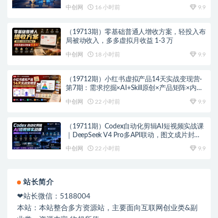
中创网
16 小时前
9.9
（19713期）零基础普通人增收方案，轻投入布
局被动收入，多多虚拟月收益 1-3 万
中创网
18 小时前
9.9
（19712期）小红书虚拟产品14天实战变现营-
第7期：需求挖掘×AI+Skill原创×产品矩阵×内容
笔记×一人公司进阶×全链路
中创网
22 小时前
9.9
（19711期）Codex自动化剪辑AI短视频实战课
｜DeepSeek V4 Pro多API联动，图文成片封装
Skill全流程
中创网
22 小时前
9.9
站长简介
❤站长微信：5188004
本站：本站整合多方资源站，主要面向互联网创业类&副