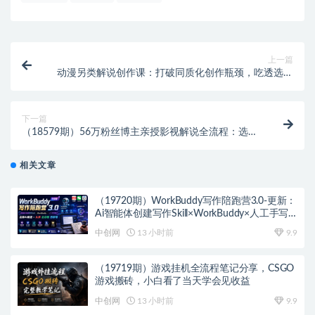
上一篇
动漫另类解说创作课：打破同质化创作瓶颈，吃透选题
文案流量运营实现账号变现
下一篇
（18579期）56万粉丝博主亲授影视解说全流程：选片
+文案+配音+剪辑，零基础也能快速出圈
相关文章
（19720期）WorkBuddy写作陪跑营3.0-更新：
Ai智能体创建写作Skill×WorkBuddy×人工手写
模式×去除AI痕迹×头条公众号百家号
中创网
13 小时前
9.9
（19719期）游戏挂机全流程笔记分享，CSGO
游戏搬砖，小白看了当天学会见收益
中创网
13 小时前
9.9