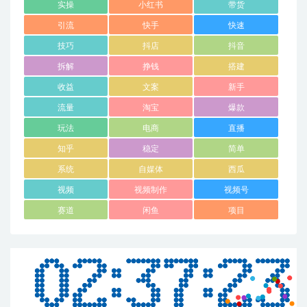
实操
小红书
带货
引流
快手
快速
技巧
抖店
抖音
拆解
挣钱
搭建
收益
文案
新手
流量
淘宝
爆款
玩法
电商
直播
知乎
稳定
简单
系统
自媒体
西瓜
视频
视频制作
视频号
赛道
闲鱼
项目