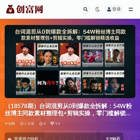
登录
全部
（18578期）台词混剪从0到爆款全拆解：54W粉
丝博主同款素材整理包+剪辑实操，零门槛解锁精
选收益
中创网
2 月前
0
9.9
普通用户特权：
9.9钻石