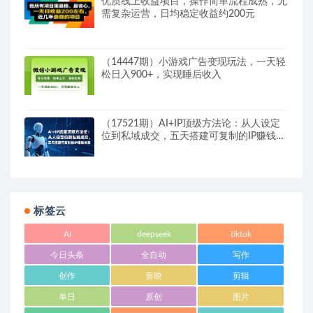
优质线上收益项目，操作简单流程成熟，无
需复杂运营，日均稳定收益约200元
（14447期）小游戏广告变现玩法，一天轻
松日入900+，实现睡后收入
（17521期）AI+IP顶级方法论：从人设定
位到私域成交，五天搭建可复制的IP赚钱体
系
标签云
AI
deepseek
tiktok
今日头条
全自动
写作
创作
剪映
剪辑
单日
原创
图片