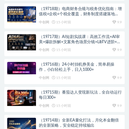
（19718期）电商财务合规与税务优化指南：增
值税+企税+个税全覆盖，财务制度搭建落地纳
税筹划方案
中创网
15 小时前
9.9
（19717期）AI短剧实战课：高效工作流×AI审
美×爆款拆解×文案角色场景分镜×LibTV进阶×站
位控制×从脚本到成片交付全流程
中创网
15 小时前
9.9
（19716期）24小时挂机挣美金，简单易操
作，小白轻松上手，日入1000+
中创网
15 小时前
9.9
（19715期）番茄达人变现新玩法，全自动运行
每日300+
中创网
15 小时前
9.9
（19714期）全新EA量化打法，月化本金翻倍
的全新策略，安全稳定持续输出