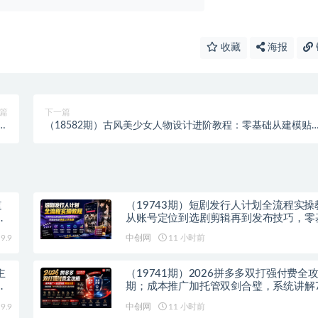
收藏
海报
篇
下一篇
生
（18582期）古风美少女人物设计进阶教程：零基础从建模贴
程
到渲染，手把手学会3D人物创作
道
（19743期）短剧发行人计划全流程实操
零
从账号定位到选剧剪辑再到发布技巧，零
能快速上手出单
9.9
中创网
11 小时前
主
（19741期）2026拼多多双打强付费全攻
速
期；成本推广加托管双剑合璧，系统讲解
玩法优劣势与选择策略
9.9
中创网
11 小时前