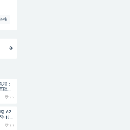
链接
图
教程；
基础也
9.9
略-62
7种付费
9.9