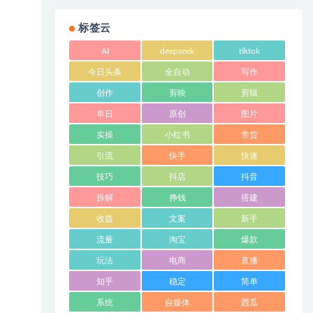
标签云
AI
deepseek
tiktok
今日头条
全自动
写作
创作
剪映
剪辑
单日
原创
图片
实操
小红书
带货
引流
快手
快速
技巧
抖店
抖音
拆解
挣钱
搭建
收益
文案
新手
流量
淘宝
爆款
玩法
电商
直播
知乎
稳定
简单
系统
自媒体
西瓜