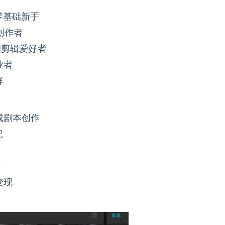
零基础新手
创作者
的剪辑爱好者
业者
群
成剧本创作
配
计
变现