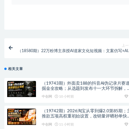
上一
（18580期）22万粉博主亲授AI道家文化短视频：文案仿写+AI
成+配音剪辑全流
相关文章
（19743期）外面卖188的抖音AI伪记录片赛
掘金全攻略；从选题到发布十一大环节拆解，
基础也能做出高流量真实感内容
中创网
10 小时前
（19742期）2026淘宝从零到爆2.0第85期；
推款五项高权重初始设置，改销量评晒秒单快
破零积累基础权重
中创网
11 小时前