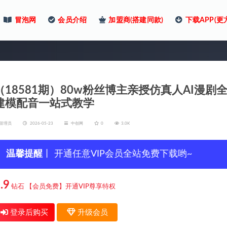
冒泡网
会员介绍
加盟商(搭建同款)
下载APP(更
（18581期）80w粉丝博主亲授仿真人AI漫
建模配音一站式教学
管理员
2026-05-23
中创网
0
3.0K
温馨提醒
丨 开通任意VIP会员全站免费下载哟~
.9
钻石
【会员免费】开通VIP尊享特权
登录后购买
升级会员