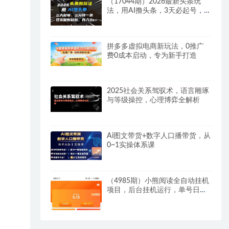
（17044期）2026最新头条玩
法，用AI撸头条，3天必起号，3
分钟1条，只需要复制粘贴，简
单月入3W+
拼多多虚拟电商新玩法，0推广
费0成本启动，专为新手打造
2025社会关系驾驭术，语言雕琢
与等级操控，心理博弈全解析
Ai图文带货+数字人口播带货，从
0~1实操体系课
（4985期）小熊阅读全自动挂机
项目，后台挂机运行，单号日入
5-10+【软件+操作教程】