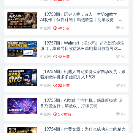
（19758期）历史人物，诗人一生Vlog教学，
AI制作丨伙伴计划丨精选收益丨商单收徒 ，新
领域红利期，抓紧做
中创网
40 分前
9.9
（19757期）Walmart（沃尔玛）超市浏览标注
项目，单账号日收益20+ 单电脑日收益可达
1000+带分佣机制
中创网
42 分前
9.9
（19756期）机器人自动接待买家自动发货，跟
着系统学拼多多虚拟月入1-5万
中创网
52 分前
9.9
（19755期）AI智能广告挂机，躺赚新模式 设
备托管运行，解放双手持续变现
中创网
1 小时前
9.9
（19754期）付费文章：为什么成功人士的精力