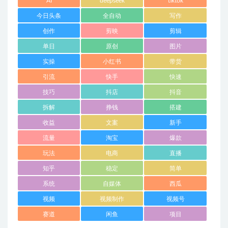
AI
deepseek
tiktok
今日头条
全自动
写作
创作
剪映
剪辑
单日
原创
图片
实操
小红书
带货
引流
快手
快速
技巧
抖店
抖音
拆解
挣钱
搭建
收益
文案
新手
流量
淘宝
爆款
玩法
电商
直播
知乎
稳定
简单
系统
自媒体
西瓜
视频
视频制作
视频号
赛道
闲鱼
项目