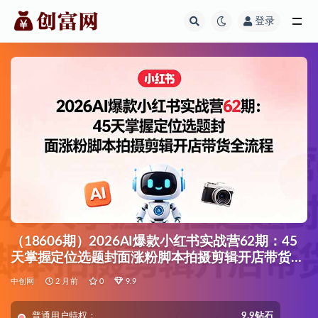
登录
全部
（18606期）2026AI爆款小红书实战营62期：45
天掌握定位选题封面涨粉脚本拍摄剪辑开店带货全
流程
中创网
2 月前
0
9.9
普通用户特权：
9.9钻石