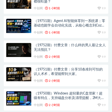
都很旺盛？
中创网
1 小时前
9.9
（19751期）Agent AI智能体零到一系统课；零
基础也能学会自动化实战，从核心概念到Coze
工作流搭建完整覆盖
中创网
1 小时前
9.9
（19752期）付费文章：什么样的男人最让女人
无法抵抗？
中创网
2 小时前
9.9
（19751期）付费文章：分享10条准到可怕的
识人术术，希望能帮到大家。
中创网
2 小时前
9.9
（19750期）Windows 超轻量的C盘管家！超
级有特点，支持磁盘分析及清理提醒，2M大小
体积，完全免费 C盘管家
中创网
2 小时前
9.9