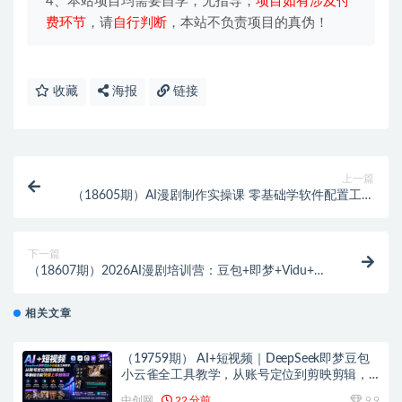
4、本站项目均需要自学，无指导；
项目如有涉及付
费环节
，请
自行判断
，本站不负责项目的真伪！
收藏
海报
链接
上一篇
（18605期）AI漫剧制作实操课 零基础学软件配置工具
用法 分镜生成到剪辑成片全流程教学
下一篇
（18607期）2026AI漫剧培训营：豆包+即梦+Vidu+海
螺全工具教学，从提示词入门到分镜设计一站式掌握
相关文章
（19759期） AI+短视频｜DeepSeek即梦豆包
小云雀全工具教学，从账号定位到剪映剪辑，
零基础也能快速上手做爆款
中创网
22 分前
9.9