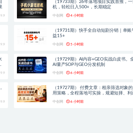
目
（19733期）26年落地项目实践首推，
果
机，轻松日入500+，长期稳定
9.9
中创网
4 小时前
（19731期）快手全自动短剧分销｜单账
益15+
9.9
中创网
5 小时前
水
（19729期）AI内容+GEO实战白皮书。
浏
AI量产SOP与GEO分发机制
9.9
中创网
6 小时前
，
（19727期） 付费文章：相亲筛选对象
用策略，全程落地可实操，规避短择、利
亲对象
9.9
中创网
6 小时前