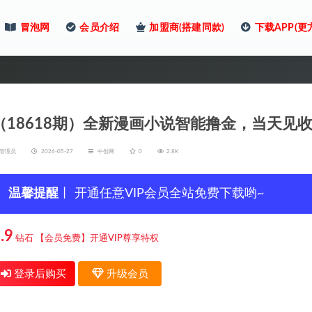
冒泡网
会员介绍
加盟商(搭建同款)
下载APP(更
（18618期）全新漫画小说智能撸金，当天见收
管理员
2026-05-27
中创网
0
2.8K
温馨提醒
丨 开通任意VIP会员全站免费下载哟~
.9
钻石
【会员免费】开通VIP尊享特权
登录后购买
升级会员