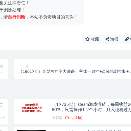
相关法律责任！
予删除处理！
，请
自行判断
，本站不负责项目的真伪！
收藏
海报
篇
下一篇
4
（18619期）即梦AI控图大师课：主体一致性+边缘轮廓控制+
单
色姿态，精准把控图像生成
定
（19735期）steam游戏搬砖，每周收益2
80%，只需操作1-2个小时，月入稳稳过
险长期做
9.9
中创网
2 小时前