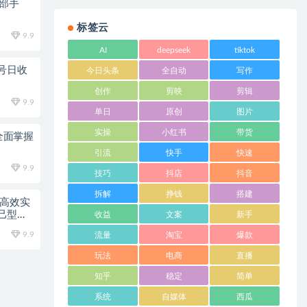
一部手
标签云
9.9
AI
deepseek
tiktok
号日收
今日头条
全自动
写作
创作
剪映
剪辑
9.9
单日
原创
图片
实操
小红书
带货
全面掌握
引流
快手
快速
9.9
技巧
抖店
抖音
拆解
挣钱
搭建
的高效实
己型相
收益
文案
新手
9.9
流量
淘宝
爆款
玩法
电商
直播
知乎
稳定
简单
系统
自媒体
西瓜