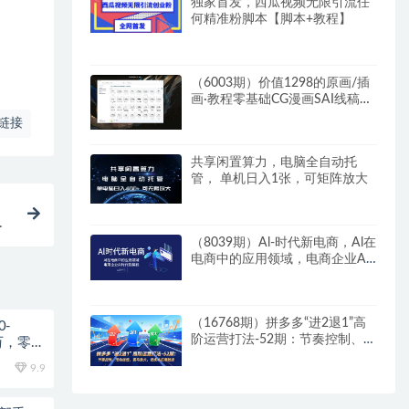
独家首发，西瓜视频无限引流任
何精准粉脚本【脚本+教程】
（6003期）价值1298的原画/插
画·教程零基础CG漫画SAI线稿笔
刷手绘画数位板绘视频课程
链接
共享闲置算力，电脑全自动托
管， 单机日入1张，可矩阵放大
角
（8039期）Al-时代新电商，Al在
电商中的应用领域，电商企业AI
时代新契机
（16768期）拼多多“进2退1”高
0-
阶运营打法-52期：节奏控制、活
万，零风
动加权、赛马放大，低成本打爆
9.9
链接