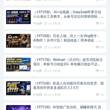
（19759期） AI+短视频｜DeepSeek即梦豆包
小云雀全工具教学，从账号定位到剪映剪辑，
零基础也能快速上手做爆款
中创网
22 小时前
9.9
（19758期）历史人物，诗人一生Vlog教学，
AI制作丨伙伴计划丨精选收益丨商单收徒 ，新
领域红利期，抓紧做
中创网
22 小时前
9.9
（19757期）Walmart（沃尔玛）超市浏览标注
项目，单账号日收益20+ 单电脑日收益可达
1000+带分佣机制
中创网
22 小时前
9.9
（19756期）机器人自动接待买家自动发货，跟
着系统学拼多多虚拟月入1-5万
中创网
22 小时前
9.9
（19755期）AI智能广告挂机，躺赚新模式 设