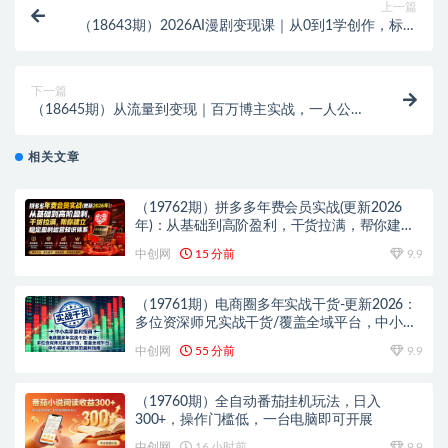
上一篇
（18643期）2026AI漫剧变现课｜从0到1学创作，标准
化流程批量出片，解锁商业接单渠道
下一篇
（18645期）从流量到变现｜百万博主实战，一人公司
搭建，轻资产放大商业价值
相关文章
（19762期）拼多多年费会员实战(更新2026
年)：从基础到高阶盈利，干货拉满，帮你建立
稳定盈利运营知识体系
中创网
15 分前
9.9
（19761期）电商圈多年实战干货-更新2026：
多位资深师兄实战干货/覆盖全域平台，中小卖
家可复制的盈利指南
中创网
55 分前
9.9
（19760期）全自动番茄挂机玩法，日入
300+，操作门槛低，一台电脑即可开展
中创网
16 小时前
9.9