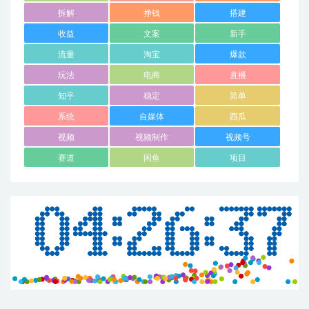
拆解
挣钱
搭建
收益
文案
新手
流量
淘宝
爆款
玩法
电商
直播
知乎
稳定
简单
系统
自媒体
西瓜
视频
视频制作
视频号
赛道
闲鱼
项目