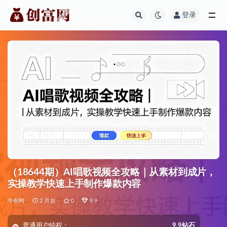
登录
全部
（18644期）AI唱歌视频全攻略｜从素材到成片，
实操教学快速上手制作爆款内容
中创网
2 月前
0
9.9
普通用户特权：
9.9钻石