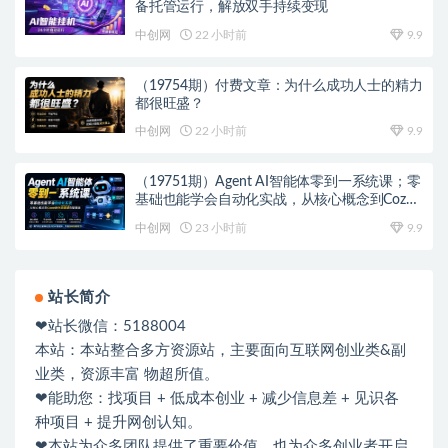
备托管运行，解放双手持续变现
中创网
22 小时前
9.9
（19754期）付费文章：为什么成功人士的精力
都很旺盛？
中创网
22 小时前
9.9
（19751期）Agent AI智能体零到一系统课；零
基础也能学会自动化实战，从核心概念到Coze
工作流搭建完整覆盖
中创网
23 小时前
9.9
站长简介
❤站长微信：5188004
本站：本站整合多方资源站，主要面向互联网创业类&副
业类，资源丰富 物超所值。
❤能助您：找项目 + 低成本创业 + 减少信息差 + 见识各
种项目 + 提升网创认知。
❤本站为众多团队提供了重要价值，也为众多创业者开启