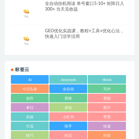
全自动挂机阅读 单号窗口5-10+ 矩阵日入
300+ 当天见收益
GEO优化实战课，教程+工具+优化心法，
快速入门活学活用
标签云
AI
deepseek
tiktok
今日头条
全自动
写作
创作
剪映
剪辑
单日
原创
图片
实操
小红书
带货
引流
快手
快速
技巧
抖店
抖音