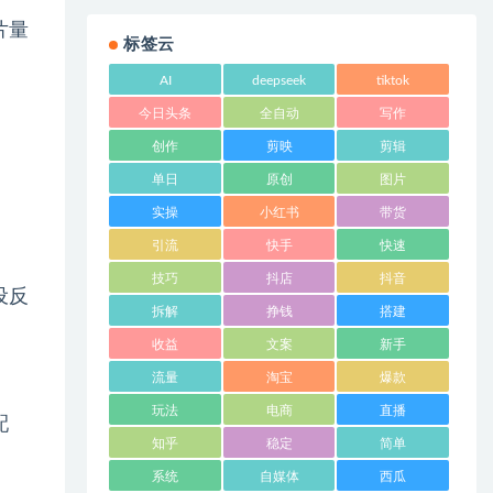
片量
标签云
AI
deepseek
tiktok
今日头条
全自动
写作
创作
剪映
剪辑
单日
原创
图片
。
实操
小红书
带货
引流
快手
快速
技巧
抖店
抖音
设反
拆解
挣钱
搭建
收益
文案
新手
流量
淘宝
爆款
玩法
电商
直播
配
知乎
稳定
简单
系统
自媒体
西瓜