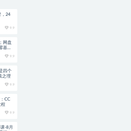
，24
9.9
；网盘
零基础
9.9
是四个
续之理
9.9
片：CC
教程
9.9
课-8月