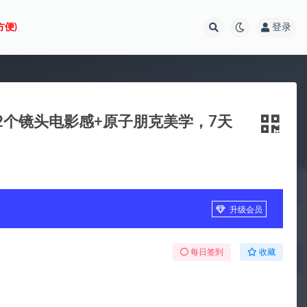
方便)
登录
82个镜头电影感+原子朋克美学，7天
升级会员
每日签到
收藏