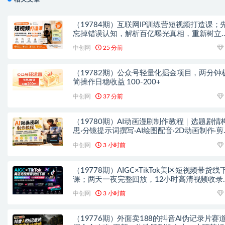
（19784期）互联网IP训练营短视频打造课；
忘掉错误认知，解析百亿曝光真相，重新树立
容创作方向感与收入模型认知
中创网
25 分前
（19782期）公众号轻量化掘金项目，两分钟
简操作日稳收益 100-200+
中创网
37 分前
（19780期）AI动画漫剧制作教程｜选题剧情
思·分镜提示词撰写·AI绘图配音·2D动画制作·剪
实操完成完整漫剧成片
中创网
3 小时前
（19778期）AIGC×TikTok美区短视频带货线
课；两天一夜完整回放，12小时高清视频收录
部操盘手全流程教学
中创网
3 小时前
（19776期）外面卖188的抖音AI伪记录片赛