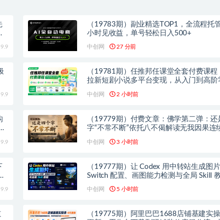
先
（19783期）副业精选TOP1，全流程托管
内
小时见收益，单号轻松日入500+
9.9
中创网
27 分前
极
（19781期）任推邦任课堂全套付费课程
拉新短剧小说多平台变现，从入门到高阶
也能轻松上手实操
9.9
中创网
2 小时前
构
（19779期）付费文章：佛学第二弹：还
映
字“不常不断”依托八不偈解读无我因果连
9.9
中创网
3 小时前
下
（19777期）让 Codex 用中转站生成图
头
Switch 配置、画图能力检测与全局 Skill 
9.9
中创网
5 小时前
道
（19775期）阿里巴巴1688店铺基建实操