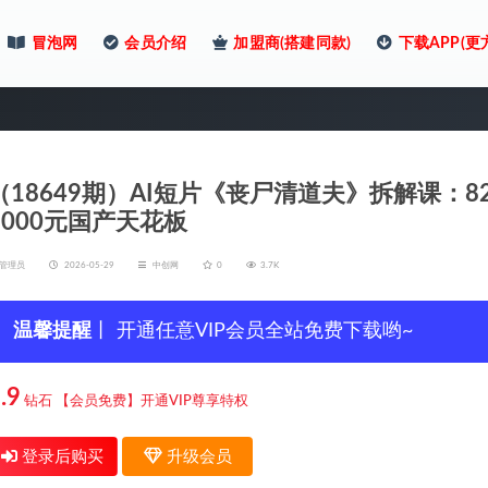
冒泡网
会员介绍
加盟商(搭建同款)
下载APP(更
（18649期）AI短片《丧尸清道夫》拆解课：
3000元国产天花板
管理员
2026-05-29
中创网
0
3.7K
温馨提醒
丨 开通任意VIP会员全站免费下载哟~
.9
钻石
【会员免费】开通VIP尊享特权
登录后购买
升级会员