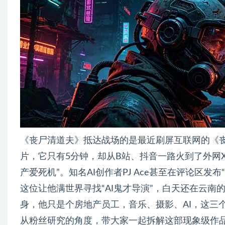
《丧尸清道夫》抵达战场的是最近刷屏互联网的《丧
片，它只有5分钟，却从B站、抖音一路火到了外网
产爱死机”。知名AI创作者PJ Ace甚至在评论区
这位让他满世界寻找“AI鬼才导演”，白天还在云南的
身，他只是个房地产员工，音乐、摄影、AI，这三
从粉丝研究的角度，带大家一起拆解这部现象级作