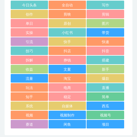
今日头条
全自动
写作
创作
剪映
剪辑
单日
原创
图片
实操
小红书
带货
引流
快手
快速
技巧
抖店
抖音
拆解
挣钱
搭建
收益
文案
新手
流量
淘宝
爆款
玩法
电商
直播
知乎
稳定
简单
系统
自媒体
西瓜
视频
视频制作
视频号
赛道
闲鱼
项目