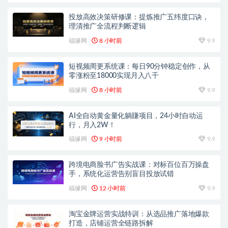
投放高效决策研修课：提炼推广五纬度口诀，
理清推广全流程判断逻辑
福缘网
8 小时前
9.9
短视频周更系统课：每日90分钟稳定创作，从
零涨粉至18000实现月入八千
福缘网
8 小时前
9.9
AI全自动黄金量化躺賺项目，24小时自动运
行，月入2W！
福缘网
9 小时前
9.9
跨境电商脸书广告实战课：对标百位百万操盘
手，系统化运营告别盲目投放试错
福缘网
12 小时前
9.9
淘宝金牌运营实战特训：从选品推广落地爆款
打造，店铺运营全链路拆解