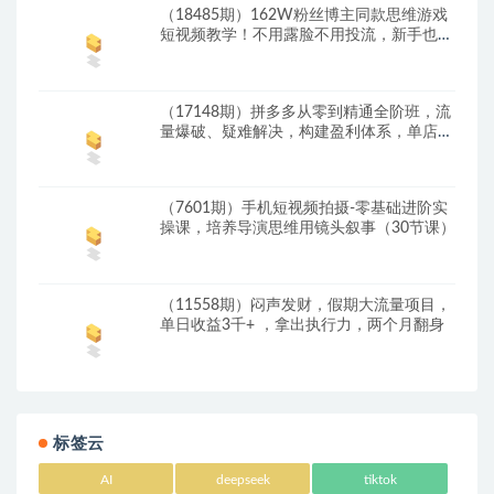
（18485期）162W粉丝博主同款思维游戏
短视频教学！不用露脸不用投流，新手也能
快速起号
（17148期）拼多多从零到精通全阶班，流
量爆破、疑难解决，构建盈利体系，单店月
销破百万(更新2026)
（7601期）手机短视频拍摄-零基础进阶实
操课，培养导演思维用镜头叙事（30节课）
（11558期）闷声发财，假期大流量项目，
单日收益3千+ ，拿出执行力，两个月翻身
标签云
AI
deepseek
tiktok