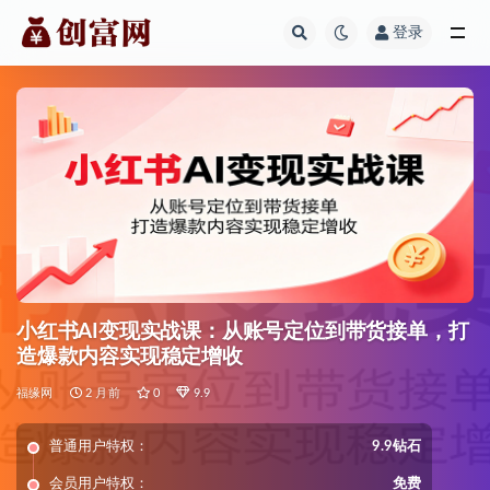
登录
全部
小红书AI变现实战课：从账号定位到带货接单，打
造爆款内容实现稳定增收
福缘网
2 月前
0
9.9
普通用户特权：
9.9钻石
会员用户特权：
免费