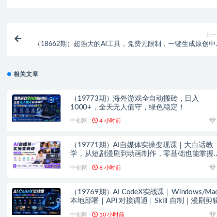
上一
（18662期）超强大的AI工具，免费无限制，一键生成原创中
频，单号日入1000+，小白秒上
相关文章
（19773期）海外游戏全自动搬砖，日入
1000+，全天无人值守，绿色稳定！
中创网
4 小时前
（19771期）AI自媒体实操变现课｜大白话教
学，从短剧漫剧到动画制作，零基础也能掌握
款内容创作与变现全流程
中创网
8 小时前
（19769期）AI CodeX实战课｜Windows/Mac
本地部署｜API 对接调通｜Skill 自制｜漫剧剪
｜网站 VR 项目｜AI项目落地全教程
中创网
10 小时前