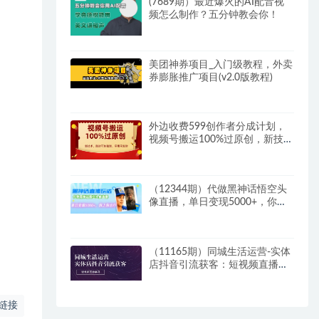
(7689期）最近爆火的AI配音视
频怎么制作？五分钟教会你！
美团神券项目_入门级教程，外卖
券膨胀推广项目(v2.0版教程)
外边收费599创作者分成计划，
视频号搬运100%过原创，新技
术，适合零基础小白，月入两万
+
（12344期）代做黑神话悟空头
像直播，单日变现5000+，你上
你也行
（11165期）同城生活运营-实体
店抖音引流获客：短视频直播学
习（9节课）
链接