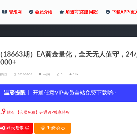
冒泡网
会员介绍
加盟商(搭建同款)
下载APP(更
（18663期）EA黄金量化，全天无人值守，2
1000+
管理员
2026-05-30
中创网
0
2.9K
温馨提醒
丨 开通任意VIP会员全站免费下载哟~
.9
钻石
【会员免费】开通VIP尊享特权
登录后购买
升级会员