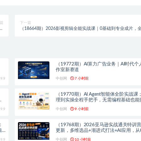
篇
下一篇
视
（18664期）2026影视剪辑全能实战课｜0基础到专业成片，
手
流程教学，高清带300G素材
（19772期）AI算力广告业务｜AI时代
作室新赛道
9.9
中创网
7 小时前
（19770期）AI Agent智能体全阶实战
爆
理到实操全程手把手，无需编程基础也能
动运行的智能体
9.9
中创网
9 小时前
（19768期）2026亚马逊实战通关特训营-
辑
更新，多维选品+渐进式打法+AI应用，从
造盈利店铺
9.9
中创网
10 小时前