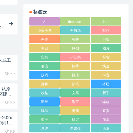
标签云
AI
deepseek
tiktok
全
今日头条
全自动
写作
创作
剪映
剪辑
单日
原创
图片
实操
小红书
带货
个人或工
引流
快手
快速
9.9
技巧
抖店
抖音
拆解
挣钱
搭建
课；从原
收益
文案
新手
搭建自
流量
淘宝
爆款
9.9
玩法
电商
直播
2026
知乎
稳定
简单
0到1打
系统
自媒体
西瓜
9.9