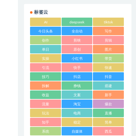
标签云
AI
deepseek
tiktok
今日头条
全自动
写作
创作
剪映
剪辑
单日
原创
图片
实操
小红书
带货
引流
快手
快速
技巧
抖店
抖音
拆解
挣钱
搭建
收益
文案
新手
流量
淘宝
爆款
玩法
电商
直播
知乎
稳定
简单
系统
自媒体
西瓜