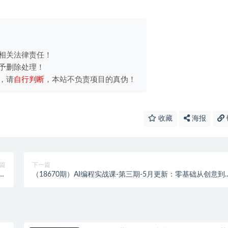
相关法律责任！
予删除处理！
，请
自行判断
，本站不负责项目的真伪！
收藏
海报
篇
下一篇
入
（18670期）AI编程实战课-第三期-5月更新：零基础从创意到
！
现，覆盖全品类产品开发，把想法变成赚钱项目