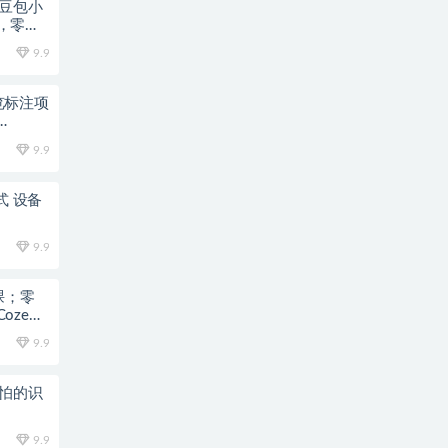
梦豆包小
，零基
9.9
浏览标注项
9.9
式 设备
9.9
统课；零
oze工
9.9
可怕的识
9.9