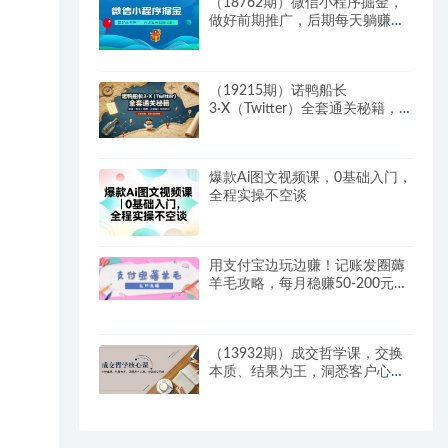
（18762期）微信小程序掘金，
做好前期推广，后期每天躺赚
300+
（19215期）诺鸭船长
3·X（Twitter）全套通关秘籍，
短推、长文、网感、冷启动、账
号定位，不靠玄学，靠方法和协
作
爆款Ai图文视频课，0基础入门，
全程实操不空谈
用支付宝边玩边赚！记账发圈薅
羊毛攻略，每月稳赚50-200元
（亲测到账）
（13932期）成交哲学课，交换
本质、结果为王，洞悉客户心
理，突破成交困境