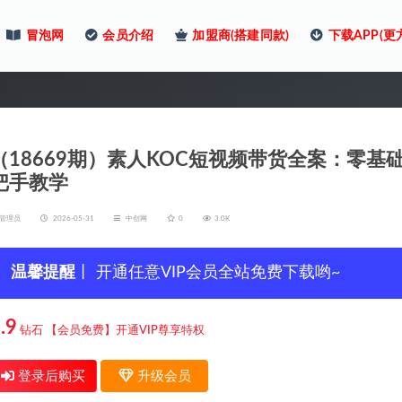
冒泡网
会员介绍
加盟商(搭建同款)
下载APP(更
（18669期）素人KOC短视频带货全案：零
把手教学
管理员
2026-05-31
中创网
0
3.0K
温馨提醒
丨 开通任意VIP会员全站免费下载哟~
.9
钻石
【会员免费】开通VIP尊享特权
登录后购买
升级会员