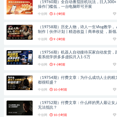
（19760期）全自动番茄挂机玩法，日入300
操作门槛低，一台电脑即可开展
中创网
3 小时前
（19758期）历史人物，诗人一生Vlog教学， A
制作丨伙伴计划丨精选收益丨商单收徒 ，新领
红利期，抓紧做
中创网
9 小时前
（19756期）机器人自动接待买家自动发货，
着系统学拼多多虚拟月入1-5万
中创网
9 小时前
（19754期）付费文章：为什么成功人士的精
都很旺盛？
中创网
10 小时前
（19752期）付费文章：什么样的男人最让女
无法抵抗？
中创网
10 小时前