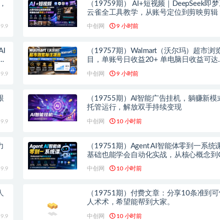
+，
（19759期） AI+短视频｜DeepSeek即
云雀全工具教学，从账号定位到剪映剪辑
础也能快速上手做爆款
9.9
中创网
9 小时前
I
（19757期）Walmart（沃尔玛）超市
域
目，单账号日收益20+ 单电脑日收益可达
1000+带分佣机制
9.9
中创网
9 小时前
跟
（19755期）AI智能广告挂机，躺赚新模
托管运行，解放双手持续变现
9.9
中创网
10 小时前
力
（19751期）Agent AI智能体零到一系
基础也能学会自动化实战，从核心概念到C
作流搭建完整覆盖
9.9
中创网
10 小时前
人
（19751期）付费文章：分享10条准到
人术术，希望能帮到大家。
9.9
中创网
10 小时前