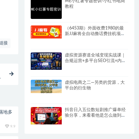
ME小红薯专题密训-小红书电商
教程
（6453期）外面收费1980的最
新JJ麻将全自动撸话费挂机项
目，单机收益200+
链接
虚拟资源赛道全域变现实战课｜
合规运营+多平台SEO引流+内容
矩阵+私域成交全套落地玩法
合
虚拟电商之二—另类的货源，大
平台的衍生物
抖音日入五位数短剧推广爆单经
落地多
验分享，来看看他是怎么做到
的？
9.9