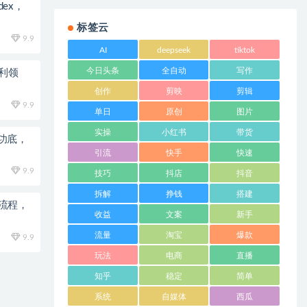
dex，
标签云
9.9
AI
deepseek
tiktok
今日头条
全自动
写作
利领
创作
剪映
剪辑
9.9
单日
原创
图片
实操
小红书
带货
功底，
引流
快手
快速
9.9
技巧
抖店
抖音
拆解
挣钱
搭建
全流程，
收益
文案
新手
流量
淘宝
爆款
9.9
玩法
电商
直播
知乎
稳定
简单
系统
自媒体
西瓜