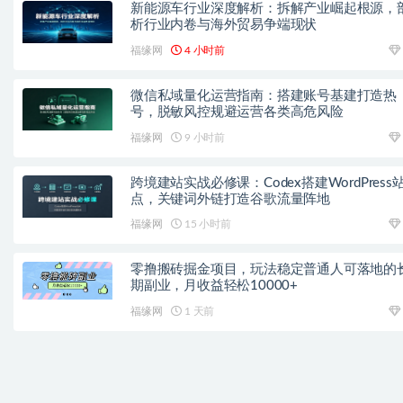
新能源车行业深度解析：拆解产业崛起根源，
析行业内卷与海外贸易争端现状
福缘网
4 小时前
微信私域量化运营指南：搭建账号基建打造热
号，脱敏风控规避运营各类高危风险
福缘网
9 小时前
跨境建站实战必修课：Codex搭建WordPress
点，关键词外链打造谷歌流量阵地
福缘网
15 小时前
零撸搬砖掘金项目，玩法稳定普通人可落地的
期副业，月收益轻松10000+
福缘网
1 天前