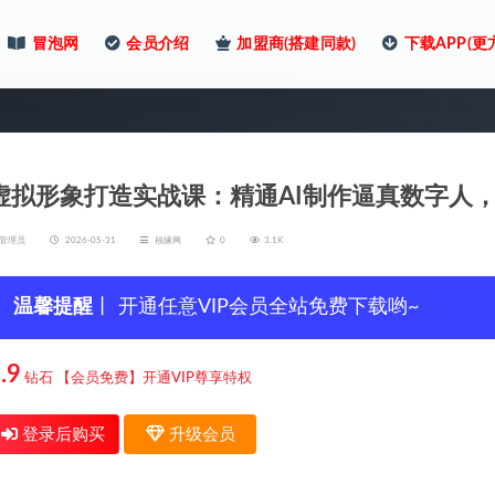
冒泡网
会员介绍
加盟商(搭建同款)
下载APP(更
虚拟形象打造实战课：精通AI制作逼真数字人
管理员
2026-05-31
福缘网
0
3.1K
温馨提醒
丨 开通任意VIP会员全站免费下载哟~
.9
钻石
【会员免费】开通VIP尊享特权
登录后购买
升级会员