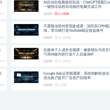
剖
AI自动化电脑操控实战：ChatGPT搭配Co
一键指令远程自动操控电脑完成工作
9.9
福缘网
4 小时前
不露脸油管AI变现速成课：深挖高CPM盈
域，零出镜打造YouTube稳定收益账号
9.9
福缘网
12 小时前
站
自媒体个人成长全能课：修炼镜头与语言
巧用AI做内容打造个人自媒体IP
9.9
福缘网
15 小时前
长
Google Ads运营精通课：系统拆解投放
优化账户提升广告投产回报率
9.9
福缘网
1 天前