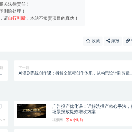
相关法律责任！
予删除处理！
，请
自行判断
，本站不负责项目的真伪！
收藏
海报
篇
下一篇
顾
AI漫剧系统创作课：拆解全流程创作体系，从构思设计到剪辑
诀
成新手轻松出片
打
广告投产优化课：详解洗投产核心手法，
场景投放提效增收方案
9.9
福缘网
4 小时前