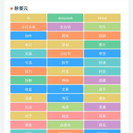
标签云
AI
deepseek
tiktok
今日头条
全自动
写作
创作
剪映
剪辑
单日
原创
图片
实操
小红书
带货
引流
快手
快速
技巧
抖店
抖音
拆解
挣钱
搭建
收益
文案
新手
流量
淘宝
爆款
玩法
电商
直播
知乎
稳定
简单
系统
自媒体
西瓜