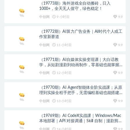
（19773期）海外游戏全自动搬砖，日入
1000+，全天无人值守，绿色稳定！
中创网
9 小时前
9.9
（19772期）AI算力广告业务｜AI时代个人或工
作室新赛道
中创网
11 小时前
9.9
（19771期）AI自媒体实操变现课｜大白话教
学，从短剧漫剧到动画制作，零基础也能掌握
爆款内容创作与变现全流程
中创网
12 小时前
9.9
（19770期）AI Agent智能体全阶实战课；从原
理到实操全程手把手，无需编程基础也能搭建
自动运行的智能体
中创网
13 小时前
9.9
（19769期）AI CodeX实战课｜Windows/Mac
本地部署｜API 对接调通｜Skill 自制｜漫剧剪辑
｜网站 VR 项目｜AI项目落地全教程
中创网
14 小时前
9.9