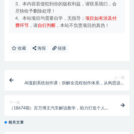
3、本内容若侵犯到你的版权利益，请联系我们，会
尽快给予删除处理！
4、本站项目均需要自学，无指导；
项目如有涉及付
费环节
，请
自行判断
，本站不负责项目的真伪！
收藏
海报
链接
上一篇
AI漫剧系统创作课：拆解全流程创作体系，从构思设计
到剪辑合成新手轻松出片
下一篇
（18674期）百万博主汽车解说教学，助力打造个人汽
车 IP，跻身优质汽车解说创作者行列
相关文章