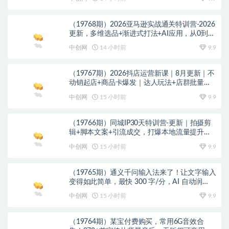
（19768期）2026亚马逊实战通关特训营-2026
更新，多维选品+渐进式打法+AI应用，从0到1
打造盈利店铺
中创网
14 小时前
9.9
（19767期）2026抖店运营新课｜8月更新｜不
动销起店+商品卡爆发｜达人玩法+店群批量复
制｜轻松玩转抖音小店全域流量
中创网
15 小时前
9.9
（19766期）同城IP30天特训营-更新｜拍摄剪
辑+脚本文案+引流成交，打爆本地流量提升门
店业绩实操教学
中创网
15 小时前
9.9
（19765期）通义千问输入法来了！让文字输入
变得如此简单，最快 300 字/分，AI 自动润
色，说话秒变工整文字
中创网
15 小时前
9.9
（19764期）某宝付费购买，常用6G音效合