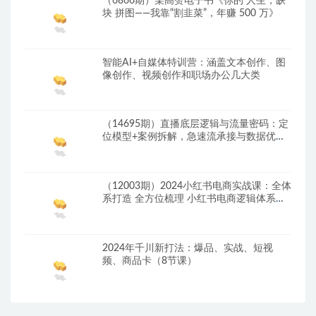
（6866期）某高赞电子书《你的 人生，缺
块 拼图——我靠“割韭菜”，年赚 500 万》
智能AI+自媒体特训营：涵盖文本创作、图
像创作、视频创作和职场办公几大类
（14695期）直播底层逻辑与流量密码：定
位模型+案例拆解，急速流承接与数据优化
全攻略
（12003期）2024小红书电商实战课：全体
系打造 全方位梳理 小红书电商逻辑体系
(42节)
2024年千川新打法：爆品、实战、短视
频、商品卡（8节课）