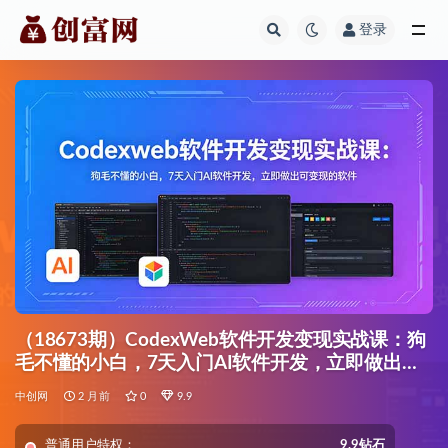
登录
全部
（18673期）CodexWeb软件开发变现实战课：狗
毛不懂的小白，7天入门AI软件开发，立即做出可
变现的软件
中创网
2 月前
0
9.9
普通用户特权：
9.9钻石