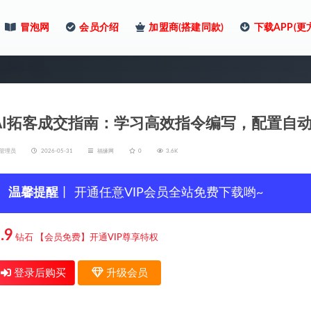
冒泡网
会员介绍
加盟商(搭建同款)
下载APP(更
AI拓客成交指南：学习高效指令编写，配置自
管理员
2026-05-31
福缘网
0
3.6K
温馨提醒
丨 开通任意VIP会员全站免费下载哟~
.9
钻石
【会员免费】开通VIP尊享特权
登录后购买
升级会员