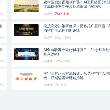
十
农村治愈短视频创作课：AI工具搭配剪辑
零基础快速制作高质感田园治愈内容
9.9
福缘网
3 小时前
矩
投放高效决策研修课：提炼推广五纬度口
清推广全流程判断逻辑
9.9
福缘网
23 小时前
零
AI全自动黄金量化躺賺项目，24小时自
月入2W！
9.9
福缘网
24 小时前
淘宝金牌运营实战特训：从选品推广落地
造，店铺运营全链路拆解
9.9
福缘网
1 天前