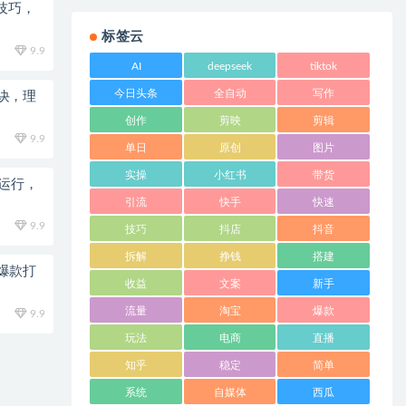
技巧，
标签云
9.9
AI
deepseek
tiktok
今日头条
全自动
写作
诀，理
创作
剪映
剪辑
9.9
单日
原创
图片
实操
小红书
带货
动运行，
引流
快手
快速
9.9
技巧
抖店
抖音
拆解
挣钱
搭建
爆款打
收益
文案
新手
流量
淘宝
爆款
9.9
玩法
电商
直播
知乎
稳定
简单
系统
自媒体
西瓜