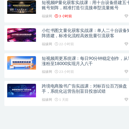
短视频IP量化获客实战课：用十台设备搭建五
账号矩阵，精准打造引流接单型流量账号
福缘网
3 小时前
小红书图文量化获客实战课：单人二十台设备
阵搭建，标准化流程高效批量引流获客
福缘网
22 小时前
短视频周更系统课：每日90分钟稳定创作，从
涨粉至18000实现月入八千
福缘网
23 小时前
跨境电商脸书广告实战课：对标百位百万操盘
手，系统化运营告别盲目投放试错
福缘网
1 天前