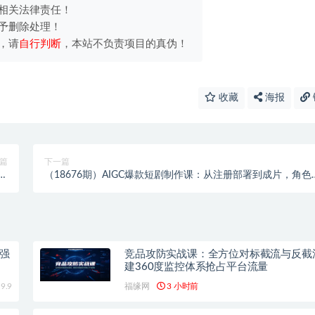
相关法律责任！
予删除处理！
，请
自行判断
，本站不负责项目的真伪！
收藏
海报
篇
下一篇
设
（18676期）AIGC爆款短剧制作课：从注册部署到成片，角色
现
象+分镜+配音全流程
强
竞品攻防实战课：全方位对标截流与反截
建360度监控体系抢占平台流量
9.9
福缘网
3 小时前