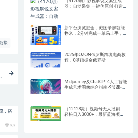
（4170期）影视解说文案生成
器：自动采集 一键伪原创 打造
爆款文案(工具+解说稿3w份)
新平台浏览掘金，截图录屏就能
挣米，2分钟完成一单易上手，
不限单量不限时间，一天轻松5
链接
张
2025年OZON俄罗斯跨境电商教
程，0基础掘金俄罗斯
形
Midjourney及ChatGPT4人工智能
生成艺术图像综合指南-9节课-中
英字幕
（12128期）视频号无人播剧，
流，搭
轻松日入3000+，最新蓝海项
目，拉爆流量收益，多种变…
9.9