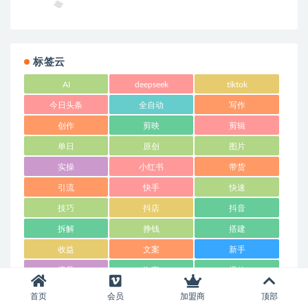
到…
标签云
AI
deepseek
tiktok
今日头条
全自动
写作
创作
剪映
剪辑
单日
原创
图片
实操
小红书
带货
引流
快手
快速
技巧
抖店
抖音
拆解
挣钱
搭建
收益
文案
新手
流量
淘宝
爆款
玩法
电商
直播
首页
会员
加盟商
顶部