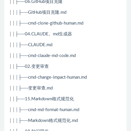
││├──06.GitHub项目克隆
│││├──GitHub项目克隆.md
│││├──cmd-clone-github-human.md
││├──04.CLAUDE。md生成器
│││├──CLAUDE.md
│││├──cmd-claude-md-code.md
││├──02.变更审查
│││├──cmd-change-impact-human.md
│││├──变更审查.md
││├──15.Markdown格式规范化
│││├──cmd-md-format-human.md
│││├──Markdown格式规范化.md