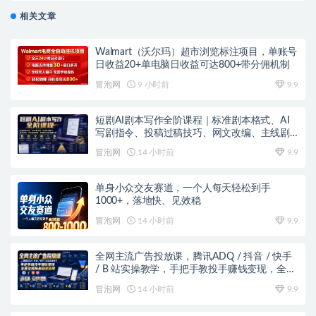
相关文章
Walmart（沃尔玛）超市浏览标注项目，单账号
日收益20+单电脑日收益可达800+带分佣机制
冒泡网
9 小时前
9.9
短剧AI剧本写作全阶课程｜标准剧本格式、AI
写剧指令、投稿过稿技巧、网文改编、主线剧
情把控、审稿避坑全套实操教学
冒泡网
14 小时前
9.9
单身小众交友赛道，一个人每天轻松到手
1000+，落地快、见效稳
冒泡网
14 小时前
9.9
全网主流广告投放课，腾讯ADQ / 抖音 / 快手
/ B 站实操教学，手把手教投手赚钱变现，全套
变现拆解稳定出单
冒泡网
14 小时前
9.9