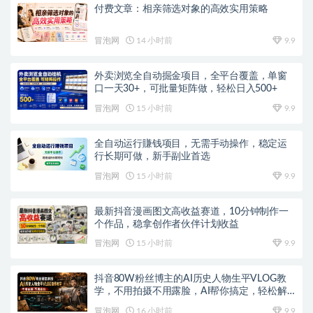
付费文章：相亲筛选对象的高效实用策略
冒泡网
14 小时前
9.9
外卖浏览全自动掘金项目，全平台覆盖，单窗
口一天30+，可批量矩阵做，轻松日入500+
冒泡网
15 小时前
9.9
全自动运行賺钱项目，无需手动操作，稳定运
行长期可做，新手副业首选
冒泡网
15 小时前
9.9
最新抖音漫画图文高收益赛道，10分钟制作一
个作品，稳拿创作者伙伴计划收益
冒泡网
15 小时前
9.9
抖音80W粉丝博主的AI历史人物生平VLOG教
学，不用拍摄不用露脸，AI帮你搞定，轻松解
锁伙伴计划+精选收益
冒泡网
16 小时前
9.9