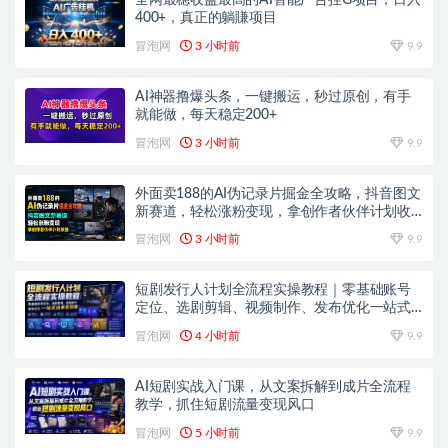
全网最稳收益最高的AI智能广告挂G项目，日入
400+，真正的躺賺项目
冒泡网
3 小时前
9.9
AI神器撸爆头条，一键搬运，秒过原创，有手
就能做，每天稳定200+
冒泡网
3 小时前
9.9
外面卖188的AI伪记录片掘金全攻略，抖音图文
新赛道，轻松涨粉变现，拿创作者伙伴计划收
益【文档】
冒泡网
3 小时前
9.9
短剧发行人计划全流程实操教程｜零基础账号
定位、选剧剪辑、视频制作、发布优化一站式
出单变现课​
冒泡网
4 小时前
9.9
AI短剧实战入门课，从文案拆解到成片全流程
教学，抓住短剧流量变现风口
冒泡网
5 小时前
9.9