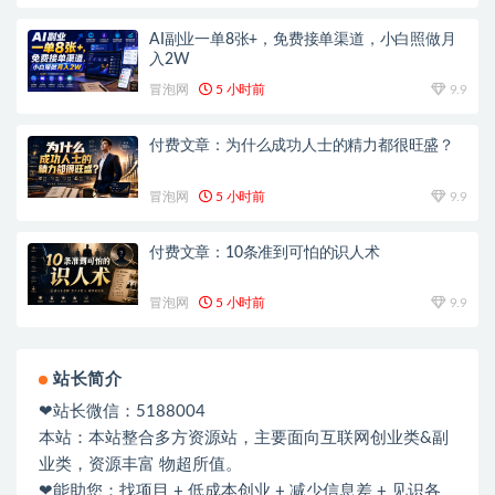
AI副业一单8张+，免费接单渠道，小白照做月
入2W
冒泡网
5 小时前
9.9
付费文章：为什么成功人士的精力都很旺盛？
冒泡网
5 小时前
9.9
付费文章：10条准到可怕的识人术
冒泡网
5 小时前
9.9
站长简介
❤站长微信：5188004
本站：本站整合多方资源站，主要面向互联网创业类&副
业类，资源丰富 物超所值。
❤能助您：找项目 + 低成本创业 + 减少信息差 + 见识各