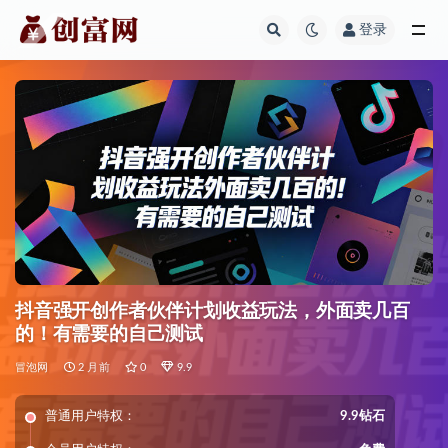
登录
全部
抖音强开创作者伙伴计划收益玩法，外面卖几百
的！有需要的自己测试
冒泡网
2 月前
0
9.9
普通用户特权：
9.9钻石