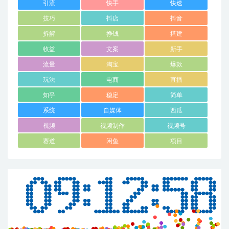
引流
快手
快速
技巧
抖店
抖音
拆解
挣钱
搭建
收益
文案
新手
流量
淘宝
爆款
玩法
电商
直播
知乎
稳定
简单
系统
自媒体
西瓜
视频
视频制作
视频号
赛道
闲鱼
项目