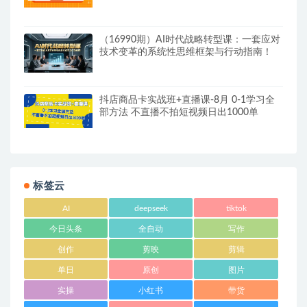
节课
（16990期）AI时代战略转型课：一套应对
技术变革的系统性思维框架与行动指南！
抖店商品卡实战班+直播课-8月 0-1学习全
部方法 不直播不拍短视频日出1000单
标签云
AI
deepseek
tiktok
今日头条
全自动
写作
创作
剪映
剪辑
单日
原创
图片
实操
小红书
带货