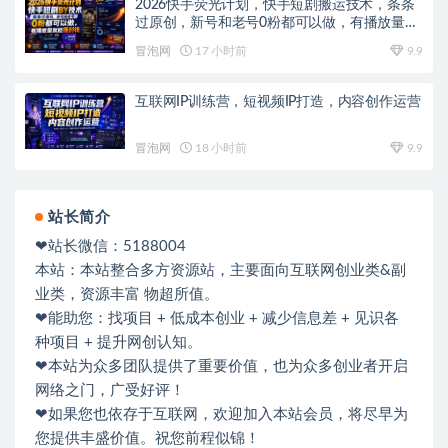
2026快手荧光计划，快手短剧搬运技术，条条
过原创，新号和老号0粉都可以做，有播放量就
能賺到钱
冒泡网
17 小时前
9.9
互联网IP训练营，短视频IP打造，内容创作运营
冒泡网
18 小时前
9.9
站长简介
❤站长微信：5188004
本站：本站整合多方资源站，主要面向互联网创业类&副
业类，资源丰富 物超所值。
❤能助您：找项目 + 低成本创业 + 减少信息差 + 见识各
种项目 + 提升网创认知。
❤本站为众多团队提供了重要价值，也为众多创业者开启
网络之门，广受好评！
❤如果您也依存于互联网，欢迎加入本站会员，将尽早为
您提供丰盛价值。祝您前程似锦！