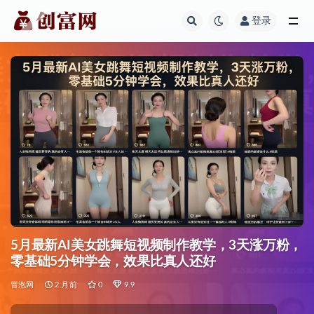
登录
全部
5月最新AI美女跳舞短视频制作教学，3天涨万粉，
零基础5分钟学会，效果比真人还好
冒泡网
2 月前
0
9.9