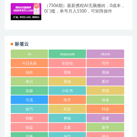
（7506期）最新携程AI无脑搬砖，0成本，
0门槛，单号月入1500，可矩阵操作
标签云
AI
deepseek
tiktok
今日头条
全自动
写作
创作
剪映
剪辑
单日
原创
图片
实操
小红书
带货
引流
快手
快速
技巧
抖店
抖音
拆解
挣钱
搭建
收益
文案
新手
流量
淘宝
爆款