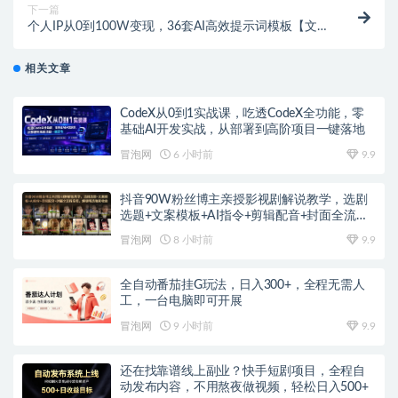
下一篇
个人IP从0到100W变现，36套AI高效提示词模板【文
档】
相关文章
CodeX从0到1实战课，吃透CodeX全功能，零
基础AI开发实战，从部署到高阶项目一键落地
冒泡网
6 小时前
9.9
抖音90W粉丝博主亲授影视剧解说教学，选剧
选题+文案模板+AI指令+剪辑配音+封面全流程
变现，解锁精选独家收益
冒泡网
8 小时前
9.9
全自动番茄挂G玩法，日入300+，全程无需人
工，一台电脑即可开展
冒泡网
9 小时前
9.9
还在找靠谱线上副业？快手短剧项目，全程自
动发布内容，不用熬夜做视频，轻松日入500+