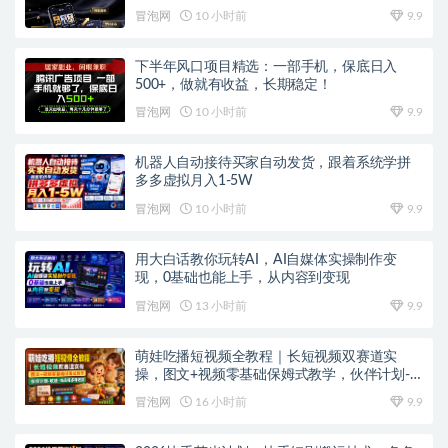
冒泡网
10 小时前
9.9
下半年风口项目精选：一部手机，保底日入
500+，做就有收益，长期稳定！
冒泡网
10 小时前
9.9
机器人自动接待买家自动发货，跟着系统学拼
多多虚拟月入1-5W
冒泡网
10 小时前
9.9
用大白话教你玩转AI，AI自媒体实操制作变
现，0基础也能上手，从内容到变现
冒泡网
13 小时前
9.9
萌娃吃播短视频全教程｜长短视频双赛道实
操，图文+视频零基础保姆式教学，伙伴计划-
收徒-商单等多种变现方式
冒泡网
16 小时前
9.9