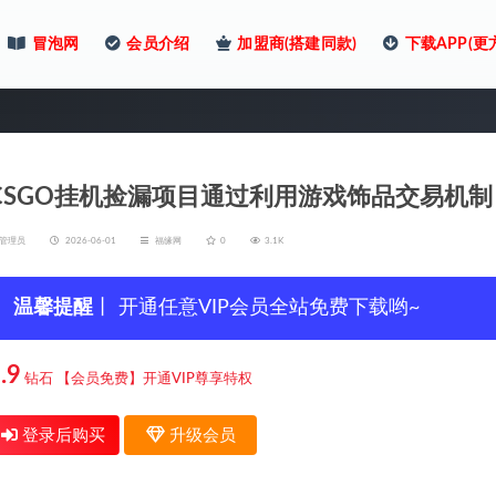
冒泡网
会员介绍
加盟商(搭建同款)
下载APP(更
CSGO挂机捡漏项目通过利用游戏饰品交易机
管理员
2026-06-01
福缘网
0
3.1K
温馨提醒
丨 开通任意VIP会员全站免费下载哟~
.9
钻石
【会员免费】开通VIP尊享特权
登录后购买
升级会员