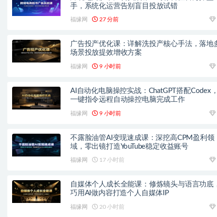
手，系统化运营告别盲目投放试错
福缘网
27 分前
广告投产优化课：详解洗投产核心手法，落地
场景投放提效增收方案
福缘网
9 小时前
AI自动化电脑操控实战：ChatGPT搭配Codex
一键指令远程自动操控电脑完成工作
福缘网
9 小时前
不露脸油管AI变现速成课：深挖高CPM盈利领
域，零出镜打造YouTube稳定收益账号
福缘网
17 小时前
自媒体个人成长全能课：修炼镜头与语言功底
巧用AI做内容打造个人自媒体IP
福缘网
20 小时前