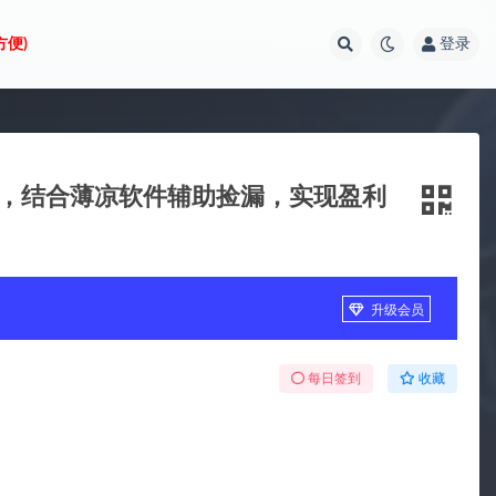
方便)
登录
制，结合薄凉软件辅助捡漏，实现盈利
升级会员
每日签到
收藏