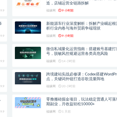
造，店铺运营全链路拆解
9.9
福缘网
9 小时前
多
新能源车行业深度解析：拆解产业崛起根
析行业内卷与海外贸易争端现状
9.9
福缘网
9 小时前
，
微信私域量化运营指南：搭建账号基建打
号，脱敏风控规避运营各类高危风险
9.9
福缘网
14 小时前
跨境建站实战必修课：Codex搭建WordPr
点，关键词外链打造谷歌流量阵地
9.9
福缘网
20 小时前
，
零撸搬砖掘金项目，玩法稳定普通人可落
期副业，月收益轻松10000+
9.9
福缘网
1 天前