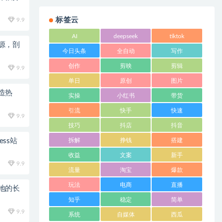
标签云
9.9
AI
deepseek
tiktok
源，剖
今日头条
全自动
写作
创作
剪映
剪辑
9.9
单日
原创
图片
造热
实操
小红书
带货
引流
快手
快速
9.9
技巧
抖店
抖音
ess站
拆解
挣钱
搭建
收益
文案
新手
9.9
流量
淘宝
爆款
玩法
电商
直播
地的长
知乎
稳定
简单
9.9
系统
自媒体
西瓜