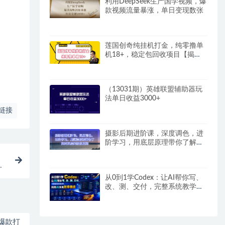
利用DeepSeek生产国学视频，爆
款视频流量暴涨，单日变现数张
莲国创奇纯挂机打金，纯零撸单
机18+，稳定包回收项目【揭
秘】
（13031期）英雄联盟辅助器玩
法单日收益3000+
链接
摄影后期进阶课，深度调色，进
阶学习，用底层原理带你了解更
深层的摄影后期
告
从0到1学Codex：让AI帮你写、
改、测、交付，完整系统教学，
利用AI实现效率翻倍
爆款打