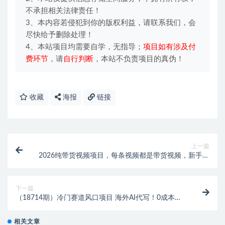
不承担相关法律责任！
3、本内容若侵犯到你的版权利益，请联系我们，会
尽快给予删除处理！
4、本站项目均需要自学，无指导；
项目如有涉及付
费环节
，请
自行判断
，本站不负责项目的真伪！
收藏
海报
链接
上一篇
2026纯带货视频项目，每条视频都是带货视频，新手也
能从0开单到持续变现
下一篇
（18714期）冷门赛道风口项目 海外AI代写！0成本运
作完全免费！当天注册当天接单，接单接到手抽筋，无
脑…
相关文章