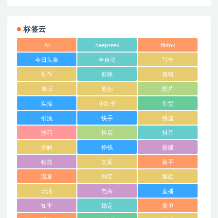
标签云
AI
deepseek
tiktok
今日头条
全自动
写作
创作
剪映
剪辑
单日
原创
图片
实操
小红书
带货
引流
快手
快速
技巧
抖店
抖音
拆解
挣钱
搭建
收益
文案
新手
流量
淘宝
爆款
玩法
电商
直播
知乎
稳定
简单