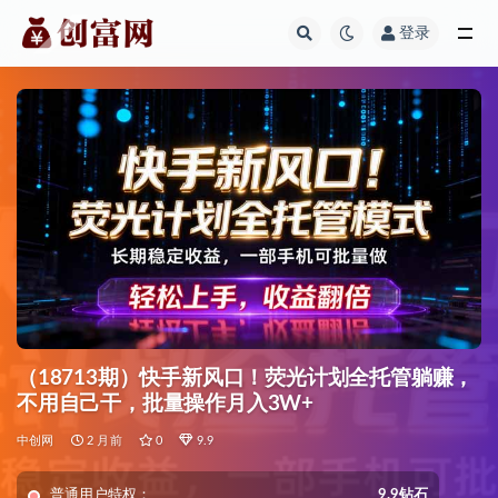
登录
全部
（18713期）快手新风口！荧光计划全托管躺赚，
不用自己干，批量操作月入3W+
中创网
2 月前
0
9.9
普通用户特权：
9.9钻石