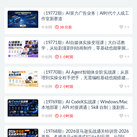
（19772期）AI算力广告业务｜AI时代个人或工
作室新赛道
中创网
38 分前
9.9
（19771期）AI自媒体实操变现课｜大白话教
学，从短剧漫剧到动画制作，零基础也能掌握
爆款内容创作与变现全流程
中创网
1 小时前
9.9
（19770期）AI Agent智能体全阶实战课；从原
理到实操全程手把手，无需编程基础也能搭建
自动运行的智能体
中创网
2 小时前
9.9
（19769期）AI CodeX实战课｜Windows/Mac
本地部署｜API 对接调通｜Skill 自制｜漫剧剪辑
｜网站 VR 项目｜AI项目落地全教程
中创网
3 小时前
9.9
（19768期）2026亚马逊实战通关特训营-2026