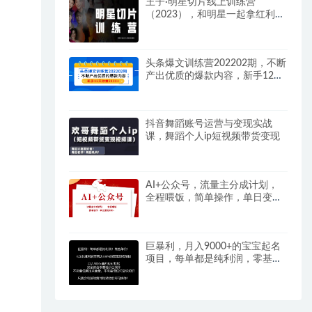
王子·明星切片线上训练营
（2023），和明星一起拿红利，
让明星为我们赚钱
头条爆文训练营202202期，不断
产出优质的爆款内容，新手12天
收益3100+
抖音舞蹈账号运营与变现实战
课，舞蹈个人ip短视频带货变现
AI+公众号，流量主分成计划，
全程喂饭，简单操作，单日变现
3张+
巨暴利，月入9000+的宝宝起名
项目，每单都是纯利润，零基础
都能躺赚【附软件+视频教程】