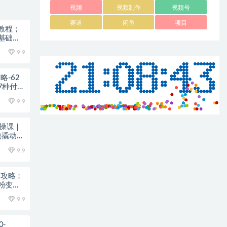
视频
视频制作
视频号
赛道
闲鱼
项目
教程；
基础也
9.9
略-62
7种付费
9.9
实操课｜
模撬动笔
9.9
全攻略；
粉变现
9.9
0-