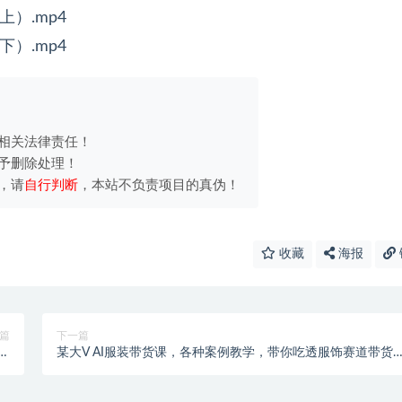
上）.mp4
下）.mp4
相关法律责任！
予删除处理！
，请
自行判断
，本站不负责项目的真伪！
收藏
海报
篇
下一篇
！
某大V AI服装带货课，各种案例教学，带你吃透服饰赛道带货
】
心玩法