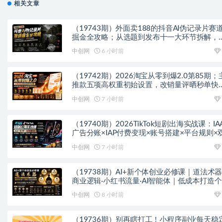
相关文章
（19743期）外面卖188的抖音AI伪记录片赛
掘金全攻略；从选题到发布十一大环节拆解，
基础也能做出高流量真实感内容
中创网
6 小时前
（19742期）2026淘宝从零到爆2.0第85期；
推款五项高权重初始设置，改销量评晒秒单快
破零积累基础权重
中创网
7 小时前
（19740期）2026TikTok短剧出海实战课：IA
广告分账×IAP付费变现×账号搭建×平台规则×
轨爆发×回款全流程
中创网
7 小时前
（19738期）AI+新个体创业必修课｜道法术
商业逻辑·小红书流量·AI智能体｜低成本打造
变现小生意全套教学
中创网
8 小时前
（19736期）别再瞎打工！小程序副业每天稳