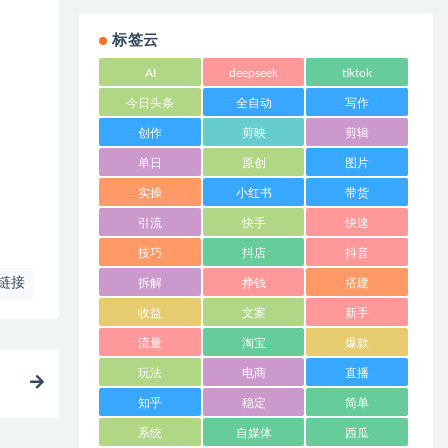
标签云
AI
deepseek
tiktok
今日头条
全自动
写作
创作
剪映
剪辑
单日
原创
图片
实操
小红书
带货
引流
快手
快速
技巧
抖店
抖音
链接
拆解
挣钱
搭建
收益
文案
新手
流量
淘宝
爆款
玩法
电商
直播
核
知乎
稳定
简单
系统
自媒体
西瓜