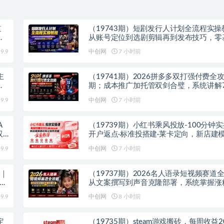
道
（19743期）短剧发行人计划全流程实操
零
从账号定位到选剧剪辑再到发布技巧，零
能快速上手出单
9.9
中创网
7 小时前
主
（19741期）2026拼多多双打强付费全攻
速
期；成本推广加托管双剑合璧，系统讲解
玩法优劣势与选择策略
9.9
中创网
7 小时前
A
（19739期）小红书乘风投放-100分钟
双
开户返点·标准投搭建·莱卡定向，新店建
记自然流量全套教学
9.9
中创网
7 小时前
器｜
（19737期）2026名人语录短视频赛道
个人
从文案撰写到声音克隆部署，系统掌握涨
双赢制作技术
9.9
中创网
8 小时前
定
（19735期）steam游戏搬砖，每周收益2