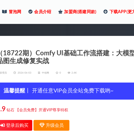
冒泡网
会员介绍
加盟商(搭建同款)
下载APP(更
（18722期）Comfy UI基础工作流搭建：
品图生成修复实战
管理员
2026-06-03
中创网
0
2.4K
温馨提醒
丨 开通任意VIP会员全站免费下载哟~
.9
钻石
【会员免费】开通VIP尊享特权
登录后购买
升级会员