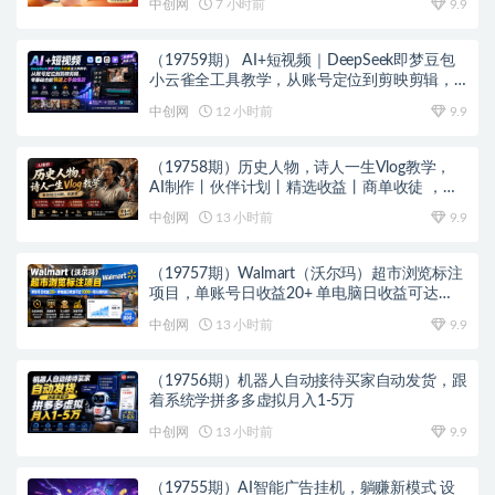
中创网
7 小时前
9.9
（19759期） AI+短视频｜DeepSeek即梦豆包
小云雀全工具教学，从账号定位到剪映剪辑，
零基础也能快速上手做爆款
中创网
12 小时前
9.9
（19758期）历史人物，诗人一生Vlog教学，
AI制作丨伙伴计划丨精选收益丨商单收徒 ，新
领域红利期，抓紧做
中创网
13 小时前
9.9
（19757期）Walmart（沃尔玛）超市浏览标注
项目，单账号日收益20+ 单电脑日收益可达
1000+带分佣机制
中创网
13 小时前
9.9
（19756期）机器人自动接待买家自动发货，跟
着系统学拼多多虚拟月入1-5万
中创网
13 小时前
9.9
（19755期）AI智能广告挂机，躺赚新模式 设