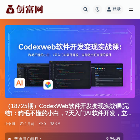
登录
全部
（18725期）CodexWeb软件开发变现实战课(完
结)：狗毛不懂的小白，7天入门AI软件开发，立即
做出可变现的软件
中创网
2 月前
0
9.9
普通用户特权：
9.9钻石