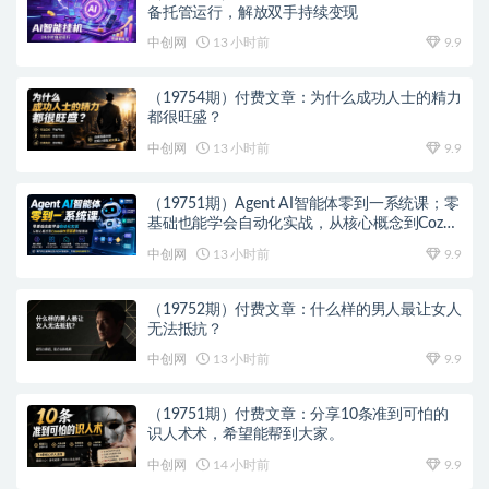
备托管运行，解放双手持续变现
中创网
13 小时前
9.9
（19754期）付费文章：为什么成功人士的精力
都很旺盛？
中创网
13 小时前
9.9
（19751期）Agent AI智能体零到一系统课；零
基础也能学会自动化实战，从核心概念到Coze
工作流搭建完整覆盖
中创网
13 小时前
9.9
（19752期）付费文章：什么样的男人最让女人
无法抵抗？
中创网
13 小时前
9.9
（19751期）付费文章：分享10条准到可怕的
识人术术，希望能帮到大家。
中创网
14 小时前
9.9