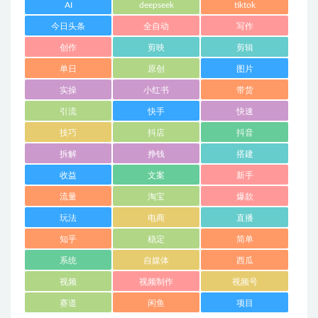
AI
deepseek
tiktok
今日头条
全自动
写作
创作
剪映
剪辑
单日
原创
图片
实操
小红书
带货
引流
快手
快速
技巧
抖店
抖音
拆解
挣钱
搭建
收益
文案
新手
流量
淘宝
爆款
玩法
电商
直播
知乎
稳定
简单
系统
自媒体
西瓜
视频
视频制作
视频号
赛道
闲鱼
项目